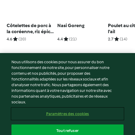
Côtelettes de porc à
Nasi Goreng
Poulet au ci
la coréenne, riz épicé
l'ail
et bok choy vapeur
4.6
(20)
4.4
(21)
2.7
(14)
Nous utilisons des cookies pour nous assurer du bon
fonctionnement de notre site, pour personnaliser notre
© Copyright 2026
contenu et nos publicités, pour proposer des
fonctionnalités adaptées sur les réseaux sociaux et afin
Conditions d'utilisation
d’analyser notre trafic. Nous partageons également des
Politique de confidentialité
informations quant à votre navigation sur notre site avec
Non-responsabilité
nos partenaires analytiques, publicitaires et de réseaux
sociaux.
Mentions légales
Cookies
Paramètres des cookies
Contenu du rapport
Résilier le contrat
Tout refuser