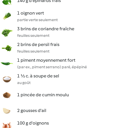
140 g d'épinards frais
1 oignon vert
partie verte seulement
3 brins de coriandre fraîche
feuilles seulement
2 brins de persil frais
feuilles seulement
1 piment moyennement fort
(par ex., piment serrano) paré, épépiné
1 ½ c. à soupe de sel
au goût
1 pincée de cumin moulu
2 gousses d'ail
100 g d'oignons