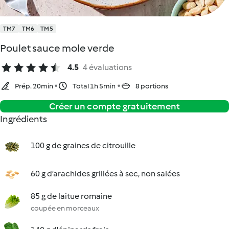
TM7
TM6
TM5
Poulet sauce mole verde
4.5
4 évaluations
Prép. 20min
Total 1h 5min
8 portions
Créer un compte gratuitement
Ingrédients
100 g de graines de citrouille
60 g d’arachides grillées à sec, non salées
85 g de laitue romaine
coupée en morceaux