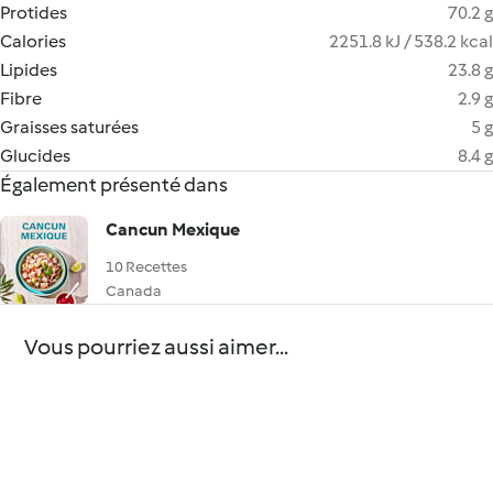
Protides
70.2 g
Calories
2251.8 kJ / 538.2 kcal
Lipides
23.8 g
Fibre
2.9 g
Graisses saturées
5 g
Glucides
8.4 g
Également présenté dans
Cancun Mexique
10 Recettes
Canada
Vous pourriez aussi aimer...