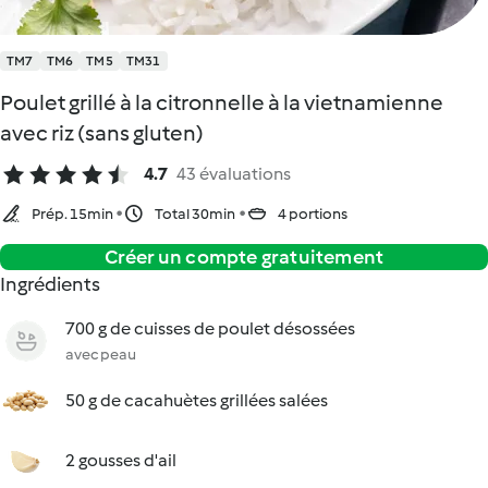
TM7
TM6
TM5
TM31
Poulet grillé à la citronnelle à la vietnamienne
avec riz (sans gluten)
4.7
43 évaluations
Prép. 15min
Total 30min
4 portions
Créer un compte gratuitement
Ingrédients
700 g de cuisses de poulet désossées
avec peau
50 g de cacahuètes grillées salées
2 gousses d'ail