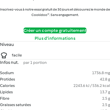
Inscrivez-vous à notre essai gratuit de 30 jours et découvrez le monde de
Cookidoo®. Sans engagement.
Créer un compte gratuitement
Plus d’informations
Niveau
facile
Infos nut.
par 1 portion
Sodium
1736.8 mg
Protides
42.8 g
Calories
2243.6 kJ / 536.2 kcal
Lipides
13.7 g
Fibre
2.5 g
Graisses saturées
2.5 g