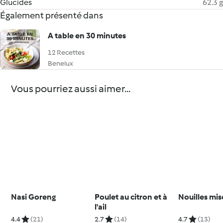
Glucides
62.3 g
Également présenté dans
A table en 30 minutes
12 Recettes
Benelux
Vous pourriez aussi aimer...
Nasi Goreng
Poulet au citron et à
Nouilles mi
l'ail
4.4
(21)
2.7
(14)
4.7
(13)