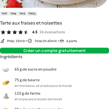
TM7
TM6
TM5
TM31
Tarte aux fraises et noisettes
4.5
26 évaluations
Prép. 25min
Total 2h 40min
6 parts
Créer un compte gratuitement
Ingrédients
65 g de sucre en poudre
75 g de beurre
en morceaux, et un peu pour le moule
110 g de farine
et un peu pour le plan de travail