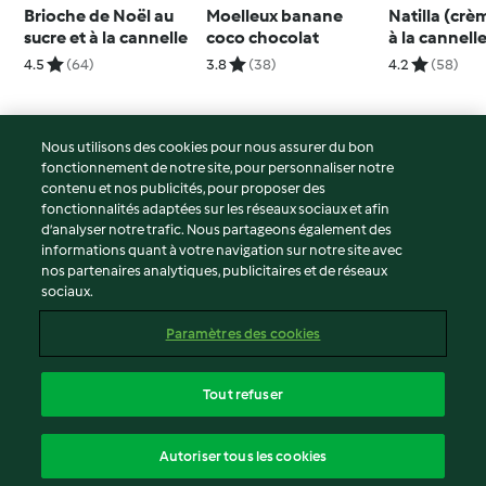
Brioche de Noël au
Moelleux banane
Natilla (crè
sucre et à la cannelle
coco chocolat
à la cannell
4.5
(64)
3.8
(38)
4.2
(58)
Nous utilisons des cookies pour nous assurer du bon
fonctionnement de notre site, pour personnaliser notre
© Copyright 2026
contenu et nos publicités, pour proposer des
fonctionnalités adaptées sur les réseaux sociaux et afin
Conditions d'utilisation
d’analyser notre trafic. Nous partageons également des
Politique de confidentialité
informations quant à votre navigation sur notre site avec
Non-responsabilité
nos partenaires analytiques, publicitaires et de réseaux
sociaux.
Mentions légales
Cookies
Paramètres des cookies
Contenu du rapport
Résilier le contrat
Tout refuser
Déclaration d'accessibilité
français
Autoriser tous les cookies