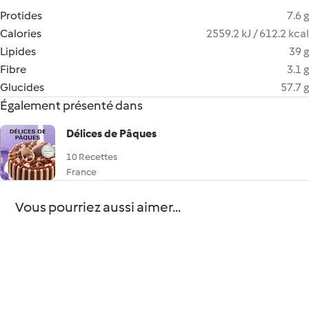
Protides
7.6 g
Calories
2559.2 kJ / 612.2 kcal
Lipides
39 g
Fibre
3.1 g
Glucides
57.7 g
Également présenté dans
Délices de Pâques
10 Recettes
France
Vous pourriez aussi aimer...