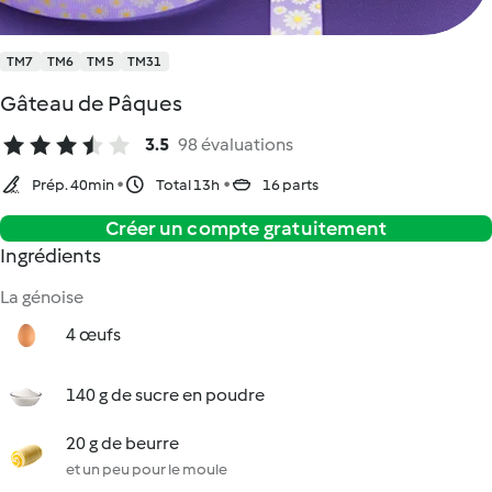
TM7
TM6
TM5
TM31
Gâteau de Pâques
3.5
98 évaluations
Prép. 40min
Total 13h
16 parts
Créer un compte gratuitement
Ingrédients
La génoise
4 œufs
140 g de sucre en poudre
20 g de beurre
et un peu pour le moule