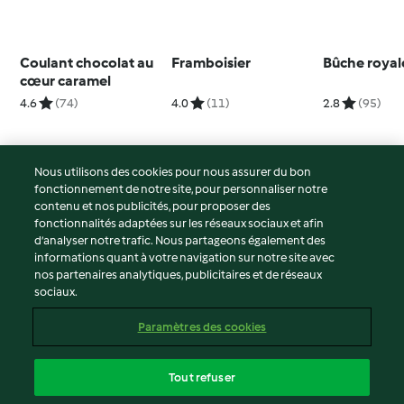
Coulant chocolat au
Framboisier
Bûche royal
cœur caramel
4.6
(74)
4.0
(11)
2.8
(95)
Nous utilisons des cookies pour nous assurer du bon
fonctionnement de notre site, pour personnaliser notre
© Copyright 2026
contenu et nos publicités, pour proposer des
fonctionnalités adaptées sur les réseaux sociaux et afin
Conditions d'utilisation
d’analyser notre trafic. Nous partageons également des
Politique de confidentialité
informations quant à votre navigation sur notre site avec
Non-responsabilité
nos partenaires analytiques, publicitaires et de réseaux
sociaux.
Mentions légales
Cookies
Paramètres des cookies
Contenu du rapport
Résilier le contrat
Tout refuser
Déclaration d'accessibilité