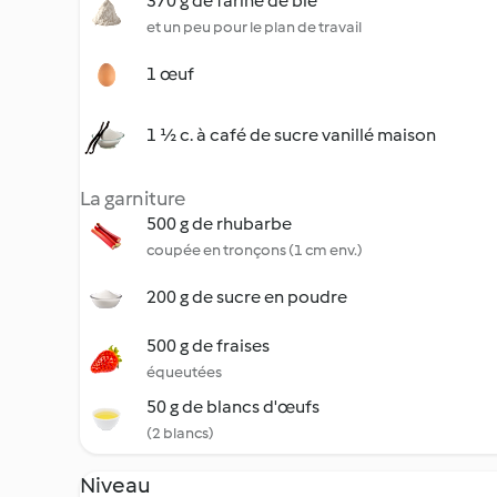
370 g de farine de blé
et un peu pour le plan de travail
1 œuf
1 ½ c. à café de sucre vanillé maison
La garniture
500 g de rhubarbe
coupée en tronçons (1 cm env.)
200 g de sucre en poudre
500 g de fraises
équeutées
50 g de blancs d'œufs
(2 blancs)
Niveau