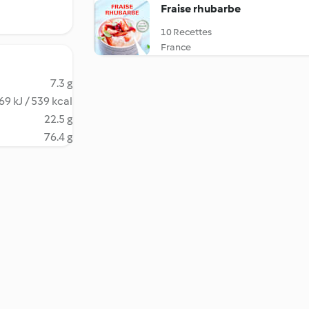
Fraise rhubarbe
10 Recettes
France
7.3 g
69 kJ / 539 kcal
22.5 g
76.4 g