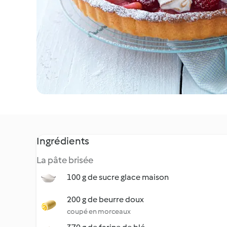
Ingrédients
La pâte brisée
100 g de sucre glace maison
200 g de beurre doux
coupé en morceaux