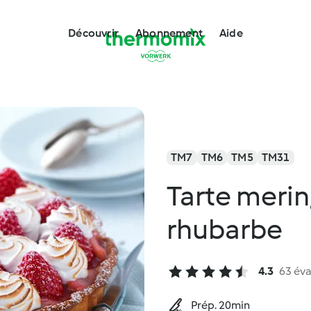
Découvrir
Abonnement
Aide
TM7
TM6
TM5
TM31
Tarte merin
rhubarbe
4.3
63 éva
Prép. 20min