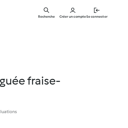
Skip
to
Recherche
Créer un compte
Se connecter
main
content
guée fraise-
luations