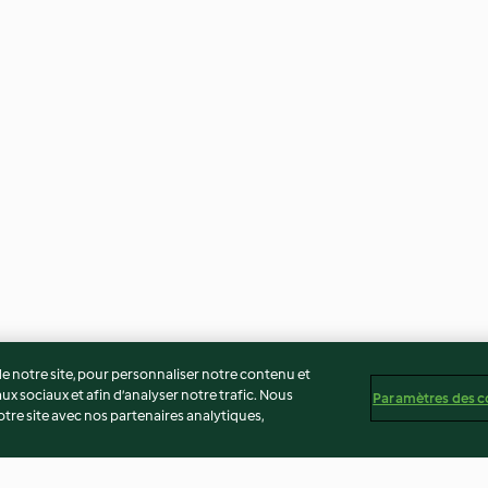
 notre site, pour personnaliser notre contenu et
ux sociaux et afin d’analyser notre trafic. Nous
Paramètres des c
re site avec nos partenaires analytiques,