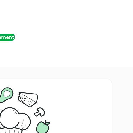
tement