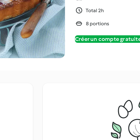
Total 2h
8 portions
Créer un compte gratui