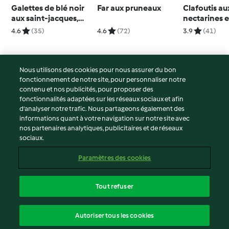
Galettes de blé noir
Far aux pruneaux
Clafoutis au
aux saint-jacques,
nectarines 
sauce à l'andouille
4.6
(35)
4.6
(72)
3.9
(41)
Nous utilisons des cookies pour nous assurer du bon
fonctionnement de notre site, pour personnaliser notre
© Copyright 2026
contenu et nos publicités, pour proposer des
fonctionnalités adaptées sur les réseaux sociaux et afin
Conditions d'utilisation
d’analyser notre trafic. Nous partageons également des
Politique de confidentialité
informations quant à votre navigation sur notre site avec
Non-responsabilité
nos partenaires analytiques, publicitaires et de réseaux
sociaux.
Mentions légales
Cookies
Paramètres des cookies
Contenu du rapport
Résilier le contrat
Tout refuser
Déclaration d'accessibilité
français
Autoriser tous les cookies