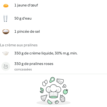
1 jaune d'œuf
50 g d'eau
1 pincée de sel
La crème aux pralines
350 g de crème liquide, 30% m.g. min.
350 g de pralines roses
concassées