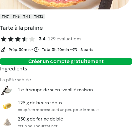
TM7
TM6
TM5
TM31
Tarte à la praline
3.4
129 évaluations
Prép. 30min
Total 3h 20min
8 parts
Créer un compte gratuitement
Ingrédients
La pâte sablée
1 c. à soupe de sucre vanillé maison
125 g de beurre doux
coupé en morceaux et un peu pour le moule
250 g de farine de blé
et un peu pour fariner