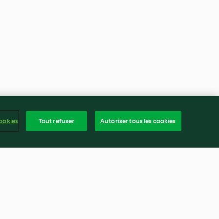
ookies
Tout refuser
Autoriser tous les cookies
e (nouvelle
Pannacotta à la mangue, coulis
de framboises