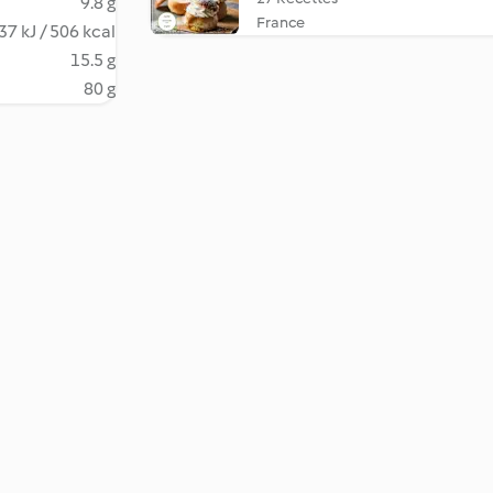
9.8 g
France
37 kJ / 506 kcal
15.5 g
80 g