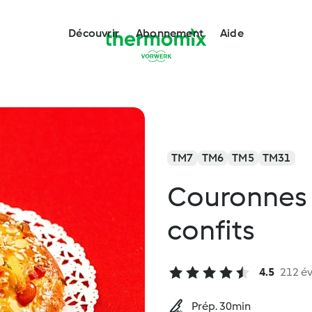
Découvrir
Abonnement
Aide
TM7
TM6
TM5
TM31
Couronnes d
confits
4.5
212 év
Prép. 30min