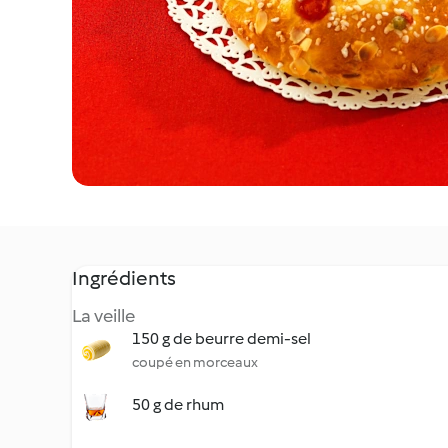
Ingrédients
La veille
150 g de beurre demi-sel
coupé en morceaux
50 g de rhum