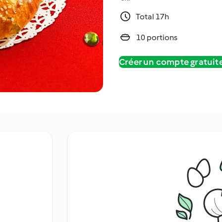
Total 17h
10 portions
Créer un compte gratui