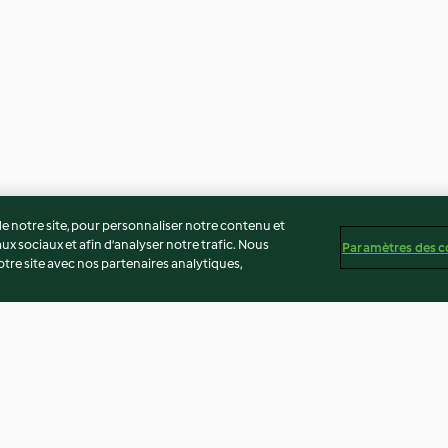
 notre site, pour personnaliser notre contenu et
ux sociaux et afin d’analyser notre trafic. Nous
Paramètres des c
re site avec nos partenaires analytiques,
ux pralines
Gelée de pomme à la vanille
Pommes dauphin
recette)