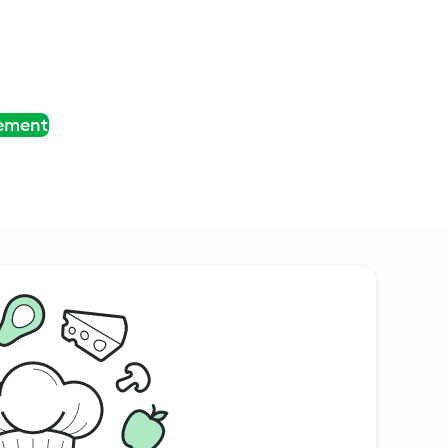
tement