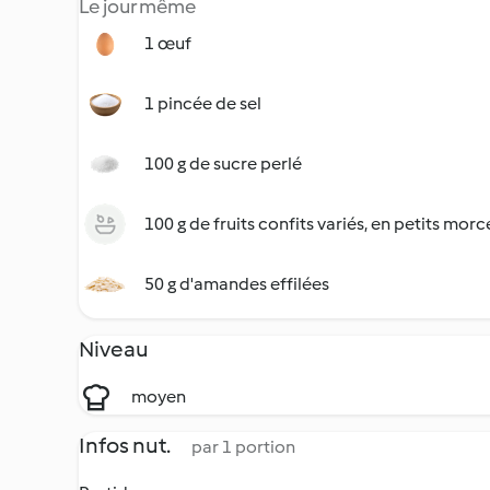
Le jour même
1 œuf
1 pincée de sel
100 g de sucre perlé
100 g de fruits confits variés, en petits mor
50 g d'amandes effilées
Niveau
moyen
Infos nut.
par 1 portion