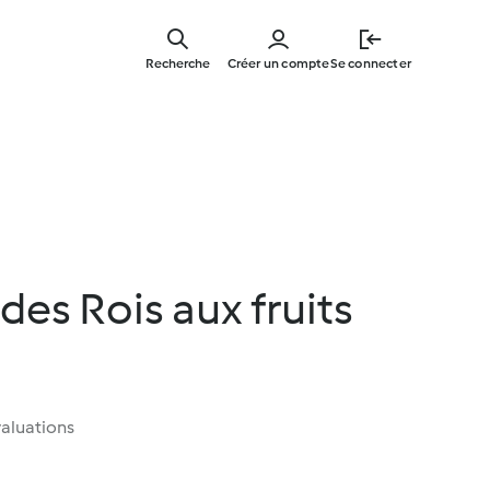
Skip
to
Recherche
Créer un compte
Se connecter
main
content
es Rois aux fruits
aluations