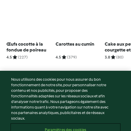
Œufs cocotte à la
Carottes au cumin
Cake aux pet
fondue de poireau
courgette e
4.5
(227)
4.5
(379)
3.8
(80)
Nous utilisons des cookies pour nous assurer du bon
fonctionnement de notre site, pour personnaliser notre
© Copyright 2026
contenu et nos publicités, pour proposer des
fonctionnalités adaptées sur les réseaux sociaux et afin
Conditions d'utilisation
d’analyser notre trafic. Nous partageons également des
Politique de confidentialité
informations quant à votre navigation sur notre site avec
Non-responsabilité
nos partenaires analytiques, publicitaires et de réseaux
sociaux.
Mentions légales
Cookies
Paramètres des cookies