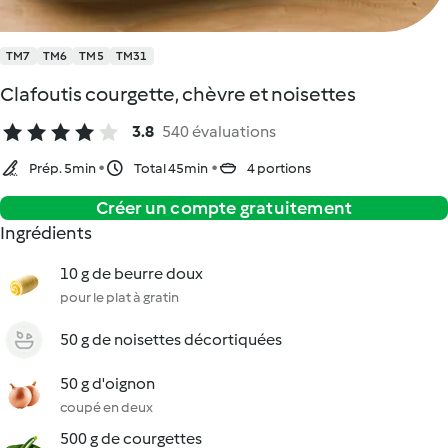
TM7
TM6
TM5
TM31
Clafoutis courgette, chèvre et noisettes
3.8
540 évaluations
Prép. 5min
Total 45min
4 portions
Créer un compte gratuitement
Ingrédients
10 g de beurre doux
pour le plat à gratin
50 g de noisettes décortiquées
50 g d'oignon
coupé en deux
500 g de courgettes