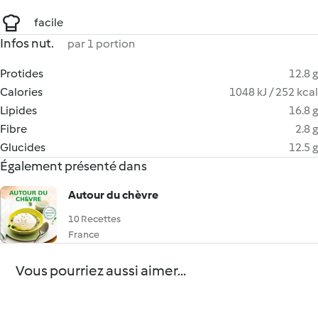
facile
Infos nut.
par 1 portion
Protides
12.8 g
Calories
1048 kJ / 252 kcal
Lipides
16.8 g
Fibre
2.8 g
Glucides
12.5 g
Également présenté dans
Autour du chèvre
10 Recettes
France
Vous pourriez aussi aimer...