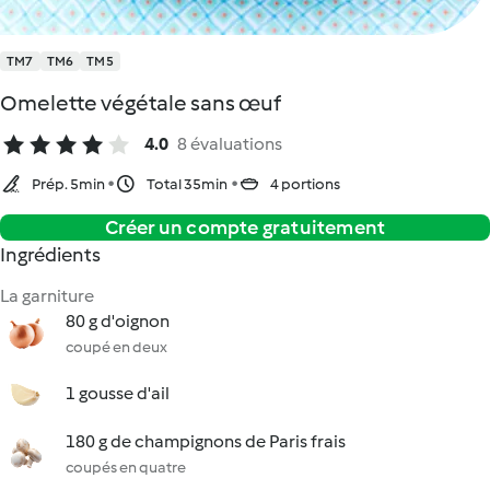
TM7
TM6
TM5
Omelette végétale sans œuf
4.0
8 évaluations
Prép. 5min
Total 35min
4 portions
Créer un compte gratuitement
Ingrédients
La garniture
80 g d'oignon
coupé en deux
1 gousse d'ail
180 g de champignons de Paris frais
coupés en quatre