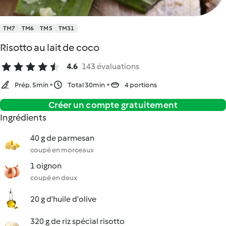
TM7
TM6
TM5
TM31
Risotto au lait de coco
4.6
143 évaluations
Prép. 5min
Total 30min
4 portions
Créer un compte gratuitement
Ingrédients
40 g de parmesan
coupé en morceaux
1 oignon
coupé en deux
20 g d'huile d'olive
320 g de riz spécial risotto