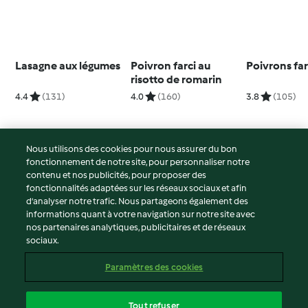
Lasagne aux légumes
Poivron farci au
Poivrons far
risotto de romarin
4.4
(131)
4.0
(160)
3.8
(105)
Nous utilisons des cookies pour nous assurer du bon
fonctionnement de notre site, pour personnaliser notre
© Copyright 2026
contenu et nos publicités, pour proposer des
fonctionnalités adaptées sur les réseaux sociaux et afin
Conditions d'utilisation
d’analyser notre trafic. Nous partageons également des
Politique de confidentialité
informations quant à votre navigation sur notre site avec
Non-responsabilité
nos partenaires analytiques, publicitaires et de réseaux
sociaux.
Mentions légales
Cookies
Paramètres des cookies
Contenu du rapport
Résilier le contrat
Tout refuser