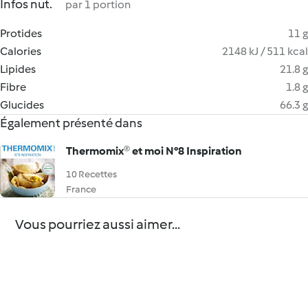
Infos nut.
par 1 portion
Protides
11 g
Calories
2148 kJ / 511 kcal
Lipides
21.8 g
Fibre
1.8 g
Glucides
66.3 g
Également présenté dans
Thermomix® et moi N°8 Inspiration
10 Recettes
France
Vous pourriez aussi aimer...