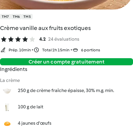
TM7
TM6
TM5
Crème vanille aux fruits exotiques
4.2
24 évaluations
Prép. 10min
Total 2h 15min
6 portions
Créer un compte gratuitement
Ingrédients
La crème
250 g de crème fraîche épaisse, 30% m.g. min.
100 g de lait
4 jaunes d'œufs