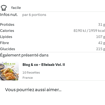
facile
Infos nut.
par 6 portions
Protides
31 g
Calories
8190 kJ / 1959 kcal
Lipides
107 g
Fibre
42 g
Glucides
215 g
Également présenté dans
Blog & co - Elleisab Vol. II
10 Recettes
France
Vous pourriez aussi aimer...