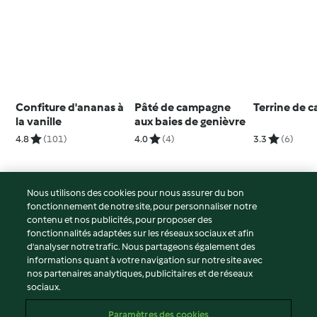
Confiture d'ananas à
Pâté de campagne
Terrine de 
la vanille
aux baies de genièvre
4.8
(101)
4.0
(4)
3.3
(6)
Nous utilisons des cookies pour nous assurer du bon
fonctionnement de notre site, pour personnaliser notre
© Copyright 2026
contenu et nos publicités, pour proposer des
fonctionnalités adaptées sur les réseaux sociaux et afin
Conditions d'utilisation
d’analyser notre trafic. Nous partageons également des
Politique de confidentialité
informations quant à votre navigation sur notre site avec
Non-responsabilité
nos partenaires analytiques, publicitaires et de réseaux
sociaux.
Mentions légales
Cookies
Paramètres des cookies