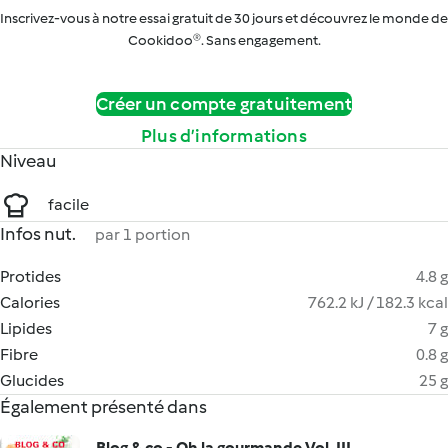
Inscrivez-vous à notre essai gratuit de 30 jours et découvrez le monde de
Cookidoo®. Sans engagement.
Créer un compte gratuitement
Plus d’informations
Niveau
facile
Infos nut.
par 1 portion
Protides
4.8 g
Calories
762.2 kJ / 182.3 kcal
Lipides
7 g
Fibre
0.8 g
Glucides
25 g
Également présenté dans
Blog & co - Oh la gourmande Vol. III