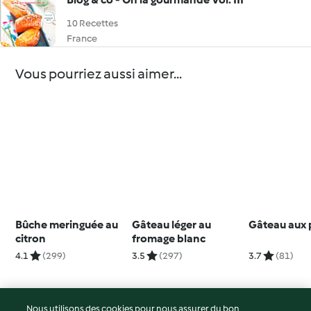
10 Recettes
France
Vous pourriez aussi aimer...
Bûche meringuée au
Gâteau léger au
Gâteau aux
citron
fromage blanc
4.1
(299)
3.5
(297)
3.7
(81)
Nous utilisons des cookies pour nous assurer du bon