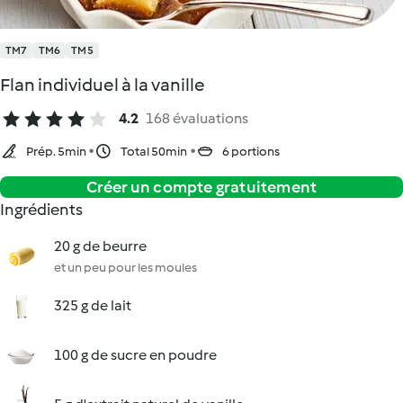
TM7
TM6
TM5
Flan individuel à la vanille
4.2
168 évaluations
Prép. 5min
Total 50min
6 portions
Créer un compte gratuitement
Ingrédients
20 g de beurre
et un peu pour les moules
325 g de lait
100 g de sucre en poudre