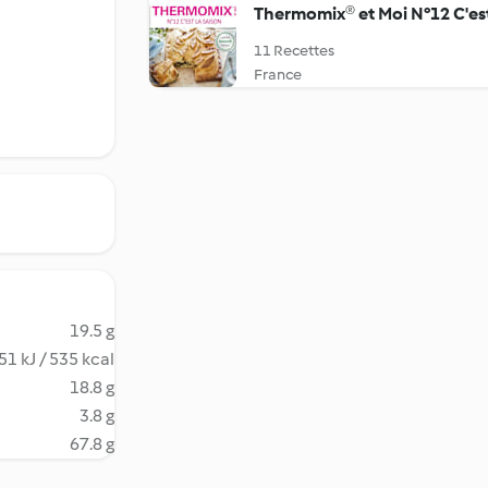
Thermomix® et Moi N°12 C'est
11 Recettes
France
19.5 g
51 kJ / 535 kcal
18.8 g
3.8 g
67.8 g