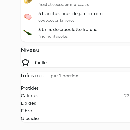
froid et coupé en morceaux
6 tranches fines de jambon cru
coupées en lanières
3 brins de ciboulette fraîche
finement ciselés
Niveau
facile
Infos nut.
par 1 portion
Protides
Calories
22
Lipides
Fibre
Glucides