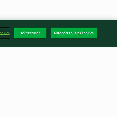
ookies
Tout refuser
Autoriser tous les cookies
es corail
Flan de poireaux à la pancetta
3.6
(157)