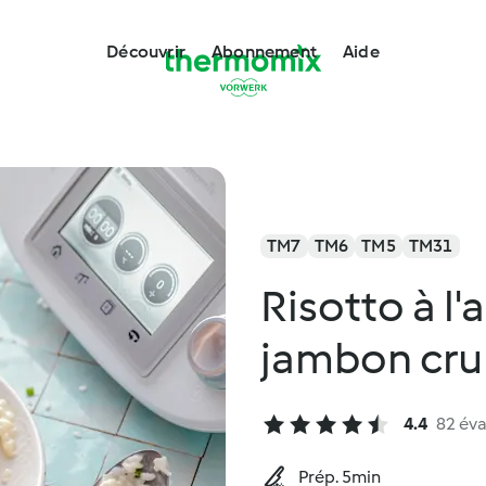
Découvrir
Abonnement
Aide
TM7
TM6
TM5
TM31
Risotto à l'
jambon cru
4.4
82 éva
Prép. 5min