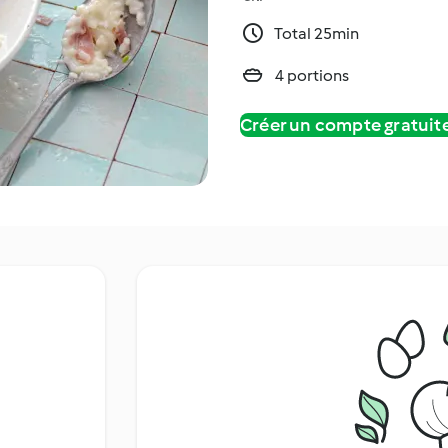
Total 25min
4 portions
Créer un compte gratui