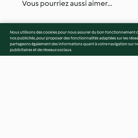
Vous pourriez aussi aimer...
Nous utilisons des cookies pour nous assurer du bon fonctionnement de
nos publicités, pour proposer des fonctionnalités adaptées sur les résea
partageons également des informations quant à votre navigation sur not
publicitaires et de réseaux sociaux.
Salade d'hiver
Poivron farci au ris
romarin
4.3
(201)
4.0
(160)
© Copyright 2026