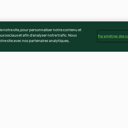
 notre site, pour personnaliser notre contenu et
ux sociaux et afin d’analyser notre trafic. Nous
Paramètres des c
re site avec nos partenaires analytiques,
otto de
Poivrons farcis
Gratin de lentill
3.8
(105)
3.9
(113)