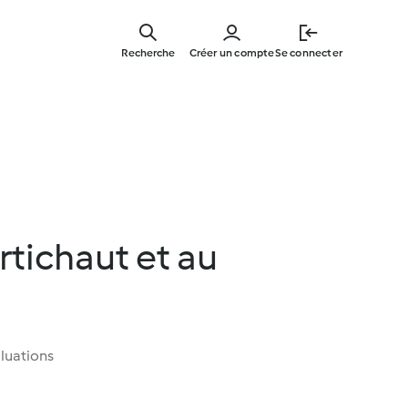
Skip
to
Recherche
Créer un compte
Se connecter
main
content
artichaut et au
luations