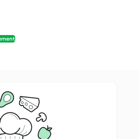
tement