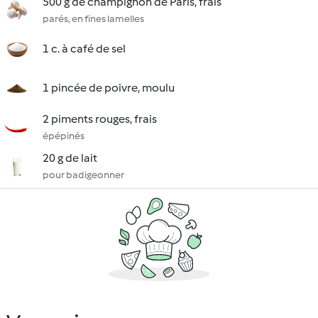
500 g de champignon de Paris, frais
parés, en fines lamelles
1 c. à café de sel
1 pincée de poivre, moulu
2 piments rouges, frais
épépinés
20 g de lait
pour badigeonner