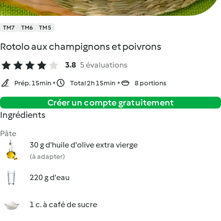
TM7
TM6
TM5
Rotolo aux champignons et poivrons
3.8
5 évaluations
Prép. 15min
Total 2h 15min
8 portions
Créer un compte gratuitement
Ingrédients
Pâte
30 g d'huile d'olive extra vierge
(à adapter)
220 g d'eau
1 c. à café de sucre