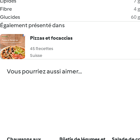
Lipides
7 g
Fibre
4 g
Glucides
60 g
Également présenté dans
Pizzas et focaccias
45 Recettes
Suisse
Vous pourriez aussi aimer...
Chaussons aux
Röstis de légumes et
Salade de 