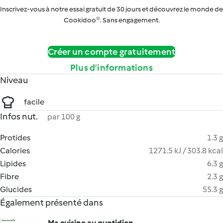
Inscrivez-vous à notre essai gratuit de 30 jours et découvrez le monde de
Cookidoo®. Sans engagement.
Créer un compte gratuitement
Plus d’informations
Niveau
facile
Infos nut.
par 100 g
Protides
1.3 g
Calories
1271.5 kJ / 303.8 kcal
Lipides
6.3 g
Fibre
2.3 g
Glucides
55.3 g
Également présenté dans
Ma cuisine au quotidien