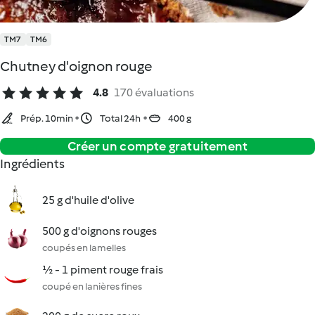
TM7
TM6
Chutney d'oignon rouge
4.8
170 évaluations
Prép. 10min
Total 24h
400 g
Créer un compte gratuitement
Ingrédients
25 g d'huile d'olive
500 g d'oignons rouges
coupés en lamelles
½ - 1 piment rouge frais
coupé en lanières fines