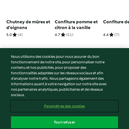
Chutney de mûres et
Confiture pomme et
Confiture de
d'oignons
citron à la vanille
5.0
(4)
4.7
(51)
4.4
(7)
Nous utilisons des cookies pour nous assurer du bon
fonctionnement de notre site, pour personnaliser notre
© Copyright 2026
contenu et nos publicités, pour proposer des
fonctionnalités adaptées sur les réseaux sociaux et afin
Conditions d'utilisation
d’analyser notre trafic. Nous partageons également des
Politique de confidentialité
informations quant à votre navigation sur notre site avec
Non-responsabilité
nos partenaires analytiques, publicitaires et de réseaux
sociaux.
Mentions légales
Cookies
Paramètres des cookies
Contenu du rapport
Résilier le contrat
Tout refuser
Déclaration d'accessibilité