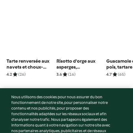
Tarte renversée aux
Risotto d'orge aux
Guacamole d
navets et choux-
asperges,
pois, tartare
raves
mascarpone et
légumes au 
4.2
(26)
3.6
(16)
4.7
(65)
parmesan
vert (Pascal
d'Anne)
Nous utilisons des cookies pour nous assurer du bon
fonctionnement de notre site, pour personnaliser notre
© Copyright 2026
contenu et nos publicités, pour proposer des
fonctionnalités adaptées sur les réseaux sociaux et afin
Conditions d'utilisation
d’analyser notre trafic. Nous partageons également des
Politique de confidentialité
informations quant à votre navigation sur notre site avec
Non-responsabilité
nos partenaires analytiques, publicitaires et de réseaux