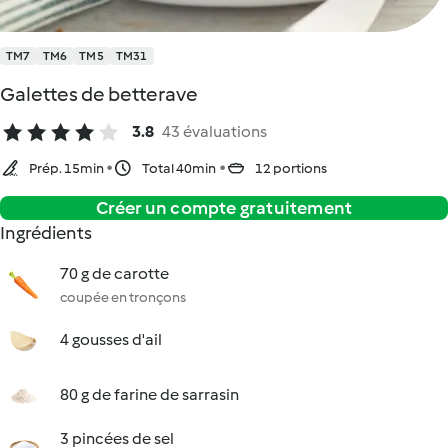
TM7
TM6
TM5
TM31
Galettes de betterave
3.8
43 évaluations
Prép. 15min
Total 40min
12 portions
Créer un compte gratuitement
Ingrédients
70 g de carotte
coupée en tronçons
4 gousses d'ail
80 g de farine de sarrasin
3 pincées de sel