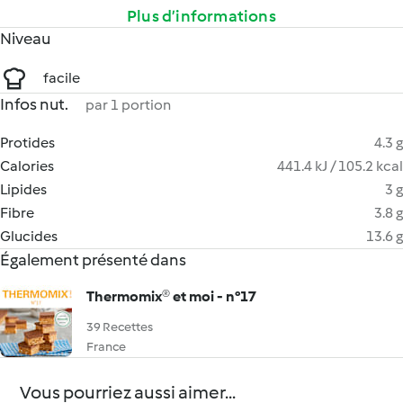
Plus d’informations
Niveau
facile
Infos nut.
par 1 portion
Protides
4.3 g
Calories
441.4 kJ / 105.2 kcal
Lipides
3 g
Fibre
3.8 g
Glucides
13.6 g
Également présenté dans
Thermomix® et moi - n°17
39 Recettes
France
Vous pourriez aussi aimer...