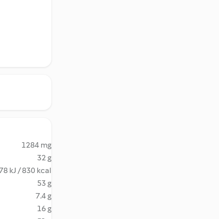
1284 mg
32 g
78 kJ / 830 kcal
53 g
7.4 g
16 g