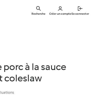
Skip
to
Recherche
Créer un compte
Se connecter
main
content
e porc à la sauce
t coleslaw
luations