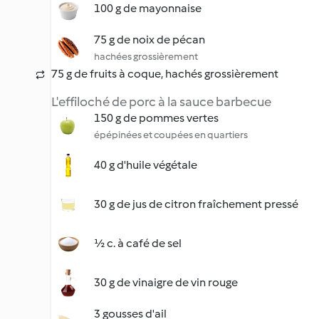
100 g de mayonnaise
75 g de noix de pécan
hachées grossièrement
75 g de fruits à coque, hachés grossièrement
L'effiloché de porc à la sauce barbecue
150 g de pommes vertes
épépinées et coupées en quartiers
40 g d'huile végétale
30 g de jus de citron fraîchement pressé
½ c. à café de sel
30 g de vinaigre de vin rouge
3 gousses d'ail