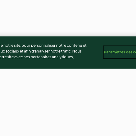
 notre site, pour personnaliser notre contenu et
ux sociaux et afin d’analyser notre trafic. Nous
Paramètres des c
re site avec nos partenaires analytiques,
pinards
Velouté d'asperge, beignet de
Ballotine de poul
poulet et légumes
mousseline de cé
3.5
(10)
4.5
(19)