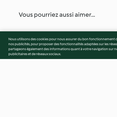
Vous pourriez aussi aimer...
Nous utilisons des cookies pour nous assurer du bon fonctionnement de
nos publicités, pour proposer des fonctionnalités adaptées sur les résea
partageons également des informations quant à votre navigation sur not
publicitaires et de réseaux sociaux.
Vinaigrette aux légumes
Ravioli ricotta et é
4.3
(8)
3.9
(40)