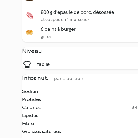
800 g d'épaule de porc, désossée
et coupée en 4 morceaux
6 pains à burger
grillés
Niveau
facile
Infos nut.
par 1 portion
Sodium
Protides
Calories
34
Lipides
Fibre
Graisses saturées