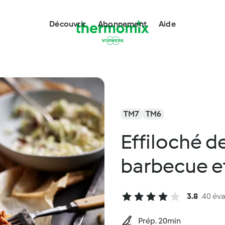
Découvrir
Abonnement
Aide
TM7
TM6
Effiloché d
barbecue e
3.8
40 éva
Prép. 20min