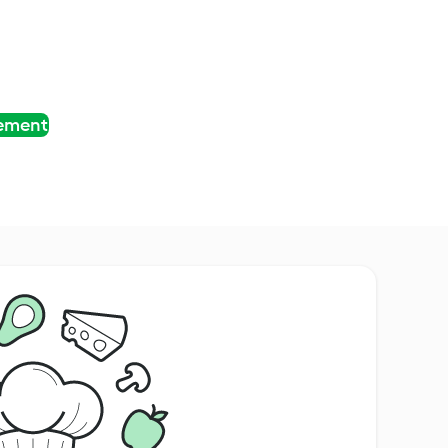
tement