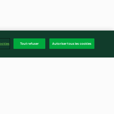
ookies
Tout refuser
Autoriser tous les cookies
et truffé et
Œufs de couleur jaune
leri
3.0
(2)