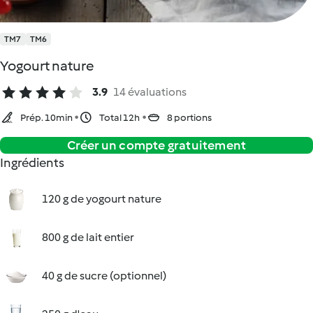
TM7
TM6
Yogourt nature
3.9
14 évaluations
Prép. 10min
Total 12h
8 portions
Créer un compte gratuitement
Ingrédients
120 g de yogourt nature
800 g de lait entier
40 g de sucre (optionnel)