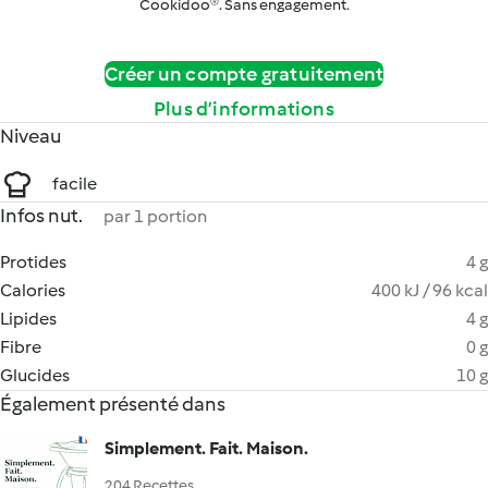
Cookidoo®. Sans engagement.
Créer un compte gratuitement
Plus d’informations
Niveau
facile
Infos nut.
par 1 portion
Protides
4 g
Calories
400 kJ / 96 kcal
Lipides
4 g
Fibre
0 g
Glucides
10 g
Également présenté dans
Simplement. Fait. Maison.
204 Recettes