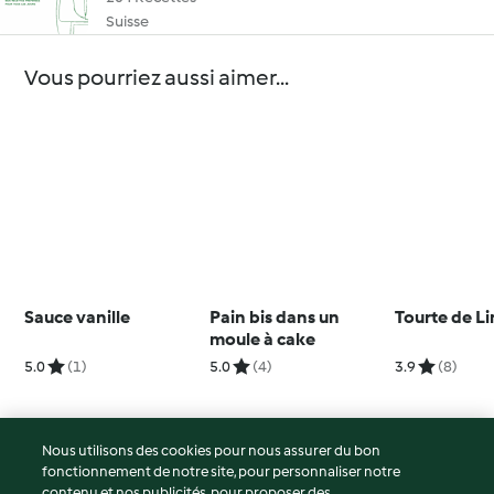
Suisse
Vous pourriez aussi aimer...
Sauce vanille
Pain bis dans un
Tourte de Li
moule à cake
5.0
(1)
5.0
(4)
3.9
(8)
Nous utilisons des cookies pour nous assurer du bon
fonctionnement de notre site, pour personnaliser notre
© Copyright 2026
contenu et nos publicités, pour proposer des