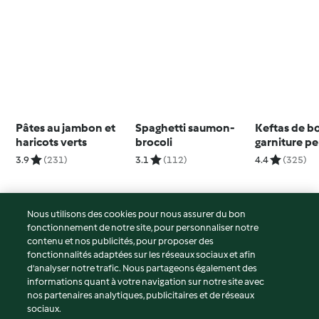
Pâtes au jambon et
Spaghetti saumon-
Keftas de b
haricots verts
brocoli
garniture pe
citron
3.9
(231)
3.1
(112)
4.4
(325)
Nous utilisons des cookies pour nous assurer du bon
fonctionnement de notre site, pour personnaliser notre
© Copyright 2026
contenu et nos publicités, pour proposer des
fonctionnalités adaptées sur les réseaux sociaux et afin
Conditions d'utilisation
d’analyser notre trafic. Nous partageons également des
Politique de confidentialité
informations quant à votre navigation sur notre site avec
Non-responsabilité
nos partenaires analytiques, publicitaires et de réseaux
sociaux.
Mentions légales