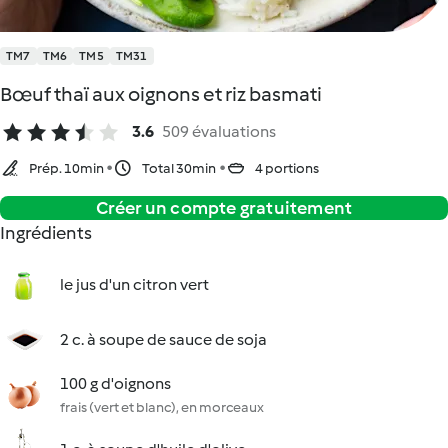
TM7
TM6
TM5
TM31
Bœuf thaï aux oignons et riz basmati
3.6
509 évaluations
Prép. 10min
Total 30min
4 portions
Créer un compte gratuitement
Ingrédients
le jus d'un citron vert
2 c. à soupe de sauce de soja
100 g d'oignons
frais (vert et blanc), en morceaux