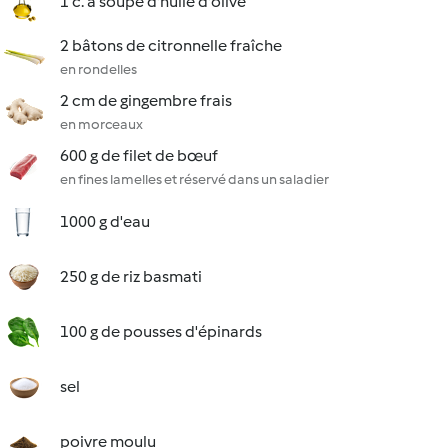
1 c. à soupe d'huile d'olive
2 bâtons de citronnelle fraîche
en rondelles
2 cm de gingembre frais
en morceaux
600 g de filet de bœuf
en fines lamelles et réservé dans un saladier
1000 g d'eau
250 g de riz basmati
100 g de pousses d'épinards
sel
poivre moulu