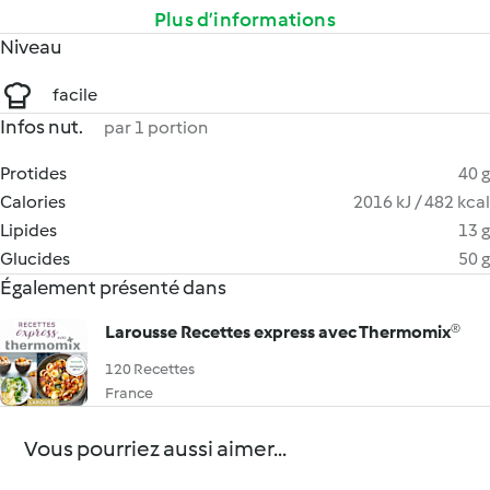
Plus d’informations
Niveau
facile
Infos nut.
par 1 portion
Protides
40 g
Calories
2016 kJ / 482 kcal
Lipides
13 g
Glucides
50 g
Également présenté dans
Larousse Recettes express avec Thermomix®
120 Recettes
France
Vous pourriez aussi aimer...