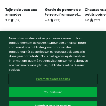
Tajine de veau aux
Gratin de pomme de
Chaussons 
amandes
terre au fromage et
petits pois 
restes de viande
nouveaux
3.7
(89)
4.4
(73)
4.0
(27)
Nous utilisons des cookies pour nous assurer du bon
fonctionnement de notre site, pour personnaliser notre
© Copyright 2026
contenu et nos publicités, pour proposer des
fonctionnalités adaptées sur les réseaux sociaux et afin
Conditions d'utilisation
d’analyser notre trafic. Nous partageons également des
Politique de confidentialité
informations quant à votre navigation sur notre site avec
Non-responsabilité
nos partenaires analytiques, publicitaires et de réseaux
sociaux.
Mentions légales
Cookies
Paramètres des cookies
Contenu du rapport
Résilier le contrat
Tout refuser
Déclaration d'accessibilité
français
Autoriser tous les cookies