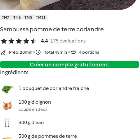
TM7
TM6
TM5
TM31
Samoussa pomme de terre coriandre
4.4
175 évaluations
Prép. 20min
Total 45min
4 portions
Créer un compte gratuitement
Ingrédients
1 bouquet de coriandre fraîche
100 g d'oignon
coupé en deux
300 g d'eau
300 g de pommes de terre