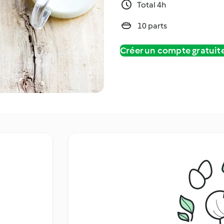
Total 4h
10 parts
Créer un compte gratui