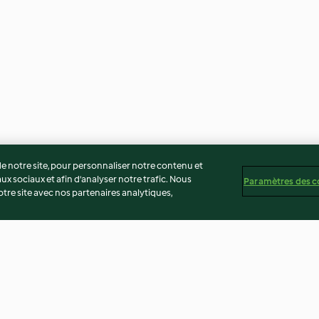
 notre site, pour personnaliser notre contenu et
ux sociaux et afin d’analyser notre trafic. Nous
Paramètres des c
re site avec nos partenaires analytiques,
Sucre glace
Sauce au poivre