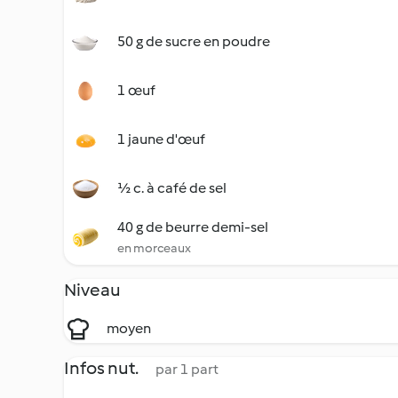
50 g de sucre en poudre
1 œuf
1 jaune d'œuf
½ c. à café de sel
40 g de beurre demi-sel
en morceaux
Niveau
moyen
Infos nut.
par 1 part