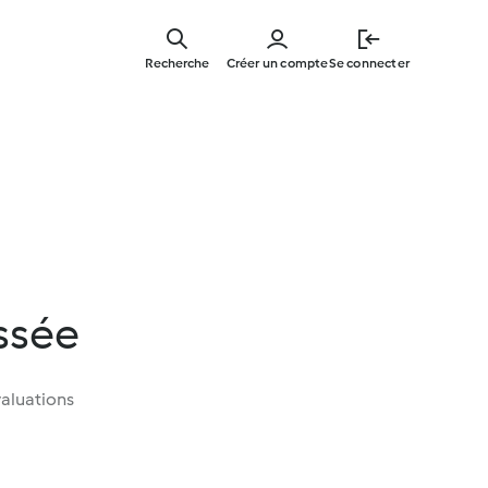
Skip
to
Recherche
Créer un compte
Se connecter
main
content
ssée
aluations