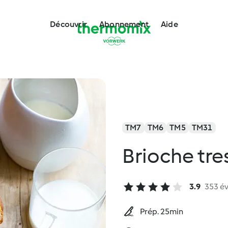
Découvrir
Abonnement
Aide
TM7
TM6
TM5
TM31
Brioche tre
3.9
353 év
Prép. 25min