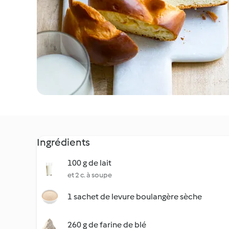
Ingrédients
100 g de lait
et 2 c. à soupe
1 sachet de levure boulangère sèche
260 g de farine de blé