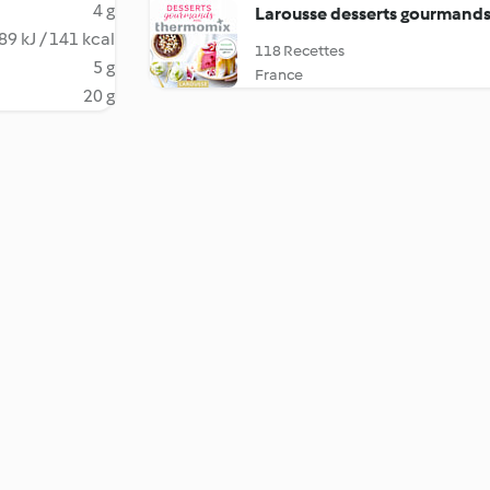
4 g
Larousse desserts gourmand
89 kJ / 141 kcal
118 Recettes
5 g
France
20 g