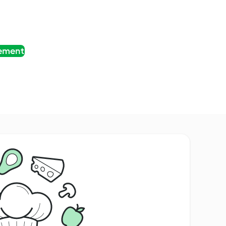
tement