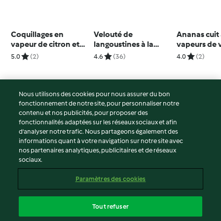
Coquillages en
Velouté de
Ananas cuit
vapeur de citron et
langoustines à la
vapeurs de vanille,
salade de roquette
vanille
sorbet à la 
5.0
(2)
4.6
(36)
4.0
(2)
Nous utilisons des cookies pour nous assurer du bon
fonctionnement de notre site, pour personnaliser notre
© Copyright 2026
contenu et nos publicités, pour proposer des
fonctionnalités adaptées sur les réseaux sociaux et afin
Conditions d'utilisation
d’analyser notre trafic. Nous partageons également des
Politique de confidentialité
informations quant à votre navigation sur notre site avec
Non-responsabilité
nos partenaires analytiques, publicitaires et de réseaux
sociaux.
Mentions légales
Cookies
Paramètres des cookies
Contenu du rapport
Résilier le contrat
Tout refuser
Déclaration d'accessibilité