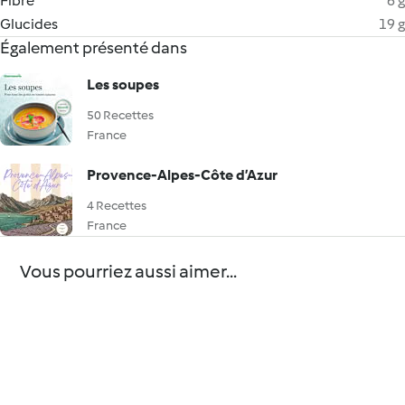
Fibre
6 g
Glucides
19 g
Également présenté dans
Les soupes
50 Recettes
France
Provence-Alpes-Côte d’Azur
4 Recettes
France
Vous pourriez aussi aimer...