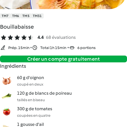
TM7
TM6
TM5
TM31
Bouillabaisse
4.4
68 évaluations
Prép. 15min
Total 1h 15min
6 portions
Créer un compte gratuitement
Ingrédients
60 g d'oignon
coupé en deux
120 g de blancs de poireau
taillés en biseau
300 g de tomates
coupées en quatre
1 gousse d'ail