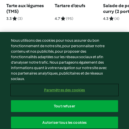
Tarte aux légumes
Tartare d’œufs
Salade de p
(TM5)
curry (2 por
3.3
(3)
4.7
(95)
4.3
(4)
Nous utilisons des cookies pour nous assurer du bon
fonctionnement de notre site, pour personnaliser notre
© Copyright 2026
contenu et nos publicités, pour proposer des
fonctionnalités adaptées sur les réseaux sociaux et afin
Conditions d'utilisation
d’analyser notre trafic. Nous partageons également des
Politique de confidentialité
informations quant à votre navigation sur notre site avec
Non-responsabilité
nos partenaires analytiques, publicitaires et de réseaux
sociaux.
Mentions légales
Cookies
Paramètres des cookies
Contenu du rapport
Résilier le contrat
Tout refuser
Déclaration d'accessibilité
français
Autoriser tous les cookies