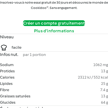
Inscrivez-vous à notre essai gratuit de 30 jours et découvrez le monde de
Cookidoo®. Sans engagement.
Créer un compte gratuitement
Plus d’informations
Niveau
facile
Infos nut.
par 1 portion
Sodium
1062 mg
Protides
13 g
Calories
2312 kJ / 552 kcal
Lipides
25 g
Fibre
7.4 g
Graisses saturées
13 g
Glucides
64 g