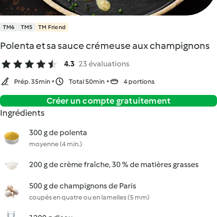
TM6
TM5
TM Friend
Polenta et sa sauce crémeuse aux champignons
4.3
23 évaluations
Prép. 35min
Total 50min
4 portions
Créer un compte gratuitement
Ingrédients
300 g de polenta
moyenne (4 min.)
200 g de crème fraîche, 30 % de matières grasses
500 g de champignons de Paris
coupés en quatre ou en lamelles (5 mm)