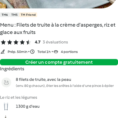
TM6
TM5
TM Friend
Menu : Filets de truite à la crème d'asperges, riz et
glace aux fruits
4.7
3 évaluations
Prép. 50min
Total 1h
4 portions
Créer un compte gratuitement
Ingrédients
8 filets de truite, avec la peau
(env. 80 g chacun), ôter les arêtes à l'aide d'une pince à épiler
Le riz et les légumes
1300 g d'eau