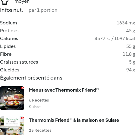
moyen
Infos nut.
par 1 portion
Sodium
1634 mg
Protides
45 g
Calories
4577 kJ / 1097 kcal
Lipides
55 g
Fibre
11.8 g
Graisses saturées
5 g
Glucides
94 g
Également présenté dans
Menus avec Thermomix Friend®
6 Recettes
Suisse
Thermomix Friend® à la maison en Suisse
25 Recettes