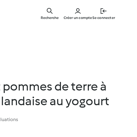
Skip
to
Recherche
Créer un compte
Se connecter
main
content
t pommes de terre à
llandaise au yogourt
luations