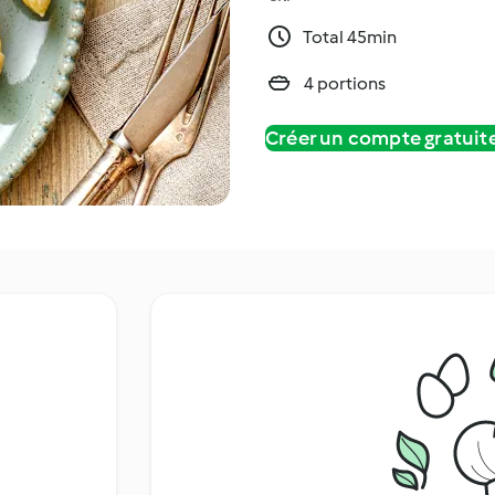
Total 45min
4 portions
Créer un compte gratui