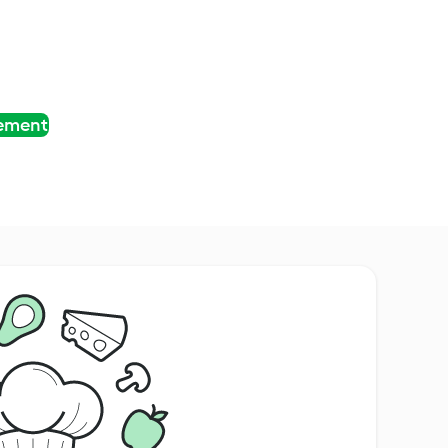
tement