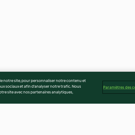
 notre site, pour personnaliser notre contenu et
ux sociaux et afin d’analyser notre trafic. Nous
Paramètres des c
re site avec nos partenaires analytiques,