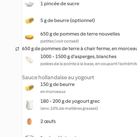
1 pincée de sucre
5 g de beurre (optionnel)
650 g de pommes de terre nouvelles
petites (voir conseil)
650 g de pommes de terre à chair ferme, en morceau
1000 - 1500 g d'asperges, blanches
pelées de la pointe à la base, en coupant l'extrémi
Sauce hollandaise au yogourt
150 g de beurre
en morceaux
180 - 200 g de yogourt grec
(env. 10% de matières grasses)
2 œufs