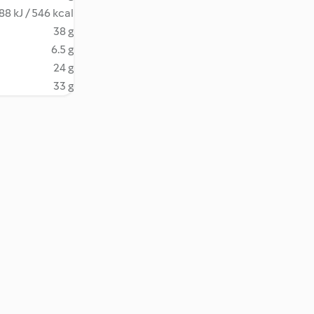
88 kJ / 546 kcal
38 g
6.5 g
24 g
33 g