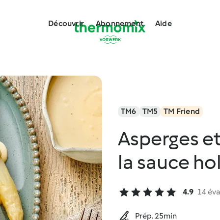
Découvrir
Abonnement
Aide
TM6
TM5
TM Friend
Asperges e
la sauce ho
4.9
14 éva
Prép. 25min