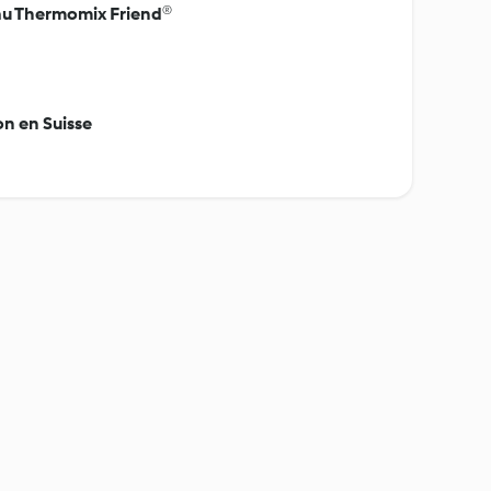
 au Thermomix Friend®
n en Suisse