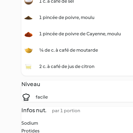
1 c. à café de sel
1 pincée de poivre, moulu
1 pincée de poivre de Cayenne, moulu
¼ de c. à café de moutarde
2 c. à café de jus de citron
Niveau
facile
Infos nut.
par 1 portion
Sodium
Protides