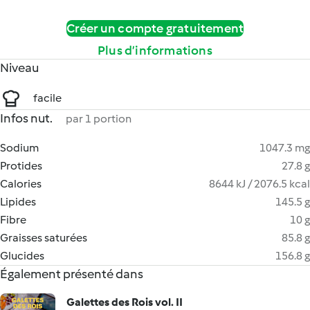
Créer un compte gratuitement
Plus d’informations
Niveau
facile
Infos nut.
par 1 portion
Sodium
1047.3 mg
Protides
27.8 g
Calories
8644 kJ / 2076.5 kcal
Lipides
145.5 g
Fibre
10 g
Graisses saturées
85.8 g
Glucides
156.8 g
Également présenté dans
Galettes des Rois vol. II