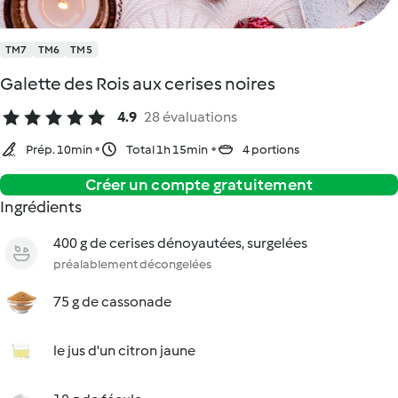
TM7
TM6
TM5
Galette des Rois aux cerises noires
4.9
28 évaluations
Prép. 10min
Total 1h 15min
4 portions
Créer un compte gratuitement
Ingrédients
400 g de cerises dénoyautées, surgelées
préalablement décongelées
75 g de cassonade
le jus d'un citron jaune