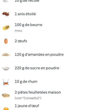
10 g de fécule
1 anis étoilé
100 g de beurre
mou
2 œufs
120 g d'amandes en poudre
220 g de sucre en poudre
10 g de rhum
2 pâtes feuilletées maison
(voir "Conseil(s)")
1 jaune d'œuf