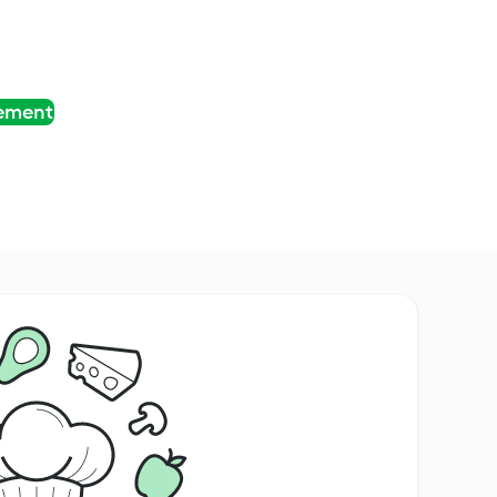
tement