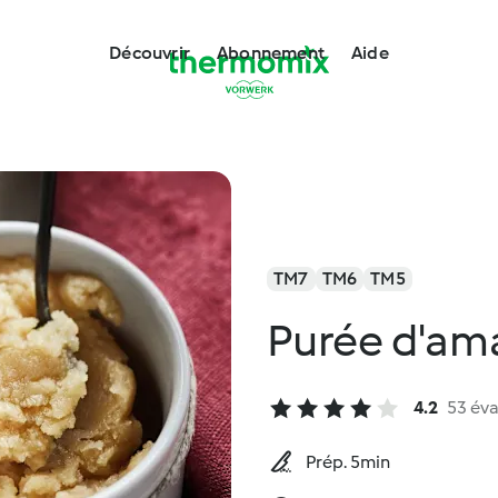
Découvrir
Abonnement
Aide
TM7
TM6
TM5
Purée d'a
4.2
53 éva
Prép. 5min