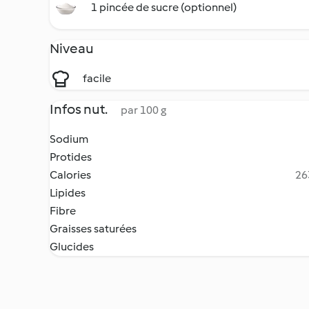
1 pincée de sucre (optionnel)
Niveau
facile
Infos nut.
par 100 g
Sodium
Protides
Calories
26
Lipides
Fibre
Graisses saturées
Glucides