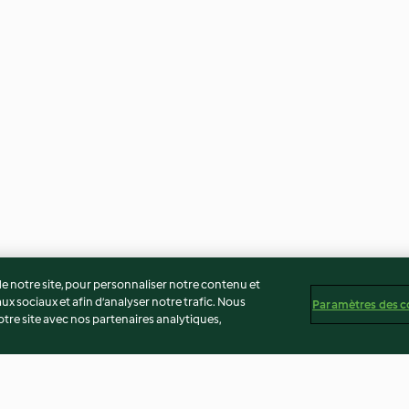
 notre site, pour personnaliser notre contenu et
ux sociaux et afin d’analyser notre trafic. Nous
Paramètres des c
re site avec nos partenaires analytiques,