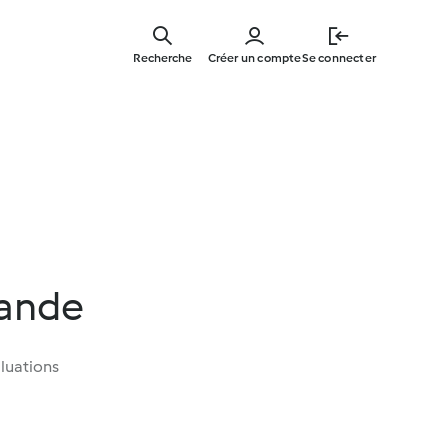
Skip
to
Recherche
Créer un compte
Se connecter
main
content
mande
luations