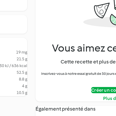
Vous aimez ce
19 mg
21.5 g
Cette recette et plus de
30 kJ / 636 kcal
52.5 g
Inscrivez-vous à notre essai gratuit de 30 jo
8.8 g
4 g
Créer un c
10.5 g
Plus 
Également présenté dans