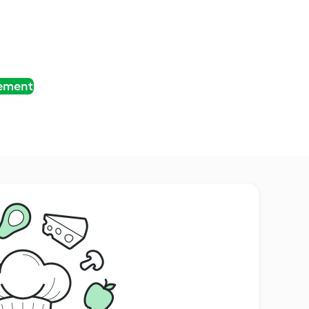
tement