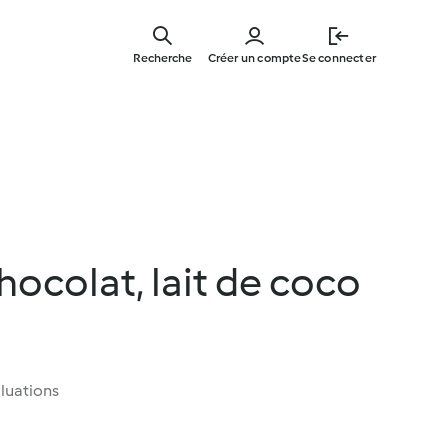
Skip
to
Recherche
Créer un compte
Se connecter
main
content
ocolat, lait de coco
luations