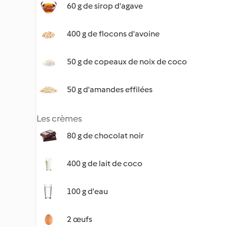
60 g de sirop d'agave
400 g de flocons d'avoine
50 g de copeaux de noix de coco
50 g d'amandes effilées
Les crèmes
80 g de chocolat noir
400 g de lait de coco
100 g d'eau
2 œufs