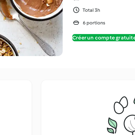
Total 3h
6 portions
Créer un compte gratui