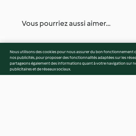
Vous pourriez aussi aimer...
Nous utilisons des cookies pour nous assurer du bon fonctionnement de
nos publicités, pour proposer des fonctionnalités adaptées sur les résea
partageons également des informations quant à votre navigation sur not
publicitaires et de réseaux sociaux.
Gâteau aux pommes à la farine
Gâteau aux noisett
d’épeautre
et miel
3.0
(2)
3.7
(9)