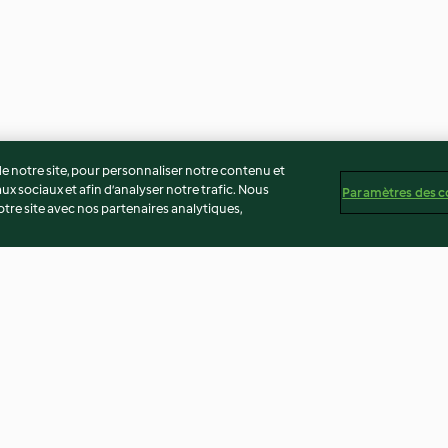
 notre site, pour personnaliser notre contenu et
ux sociaux et afin d’analyser notre trafic. Nous
Paramètres des c
re site avec nos partenaires analytiques,
es, romarin
Crème au citron et biscuits
Cake au chou-fl
lapin de Pâques
cacahuètes
4.5
(44)
3.3
(3)