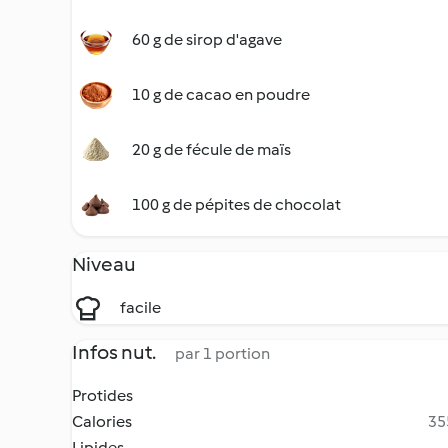
60 g de sirop d'agave
10 g de cacao en poudre
20 g de fécule de maïs
100 g de pépites de chocolat
Niveau
facile
Infos nut.
par 1 portion
Protides
Calories
35
Lipides