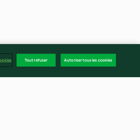
ookies
Tout refuser
Autoriser tous les cookies
eur et aux
Crème aux chocolat, sarrasin,
banane et noisettes
4.2
(17)