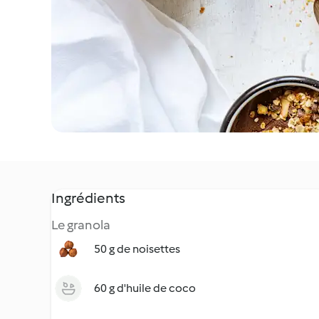
Ingrédients
Le granola
50 g de noisettes
60 g d'huile de coco