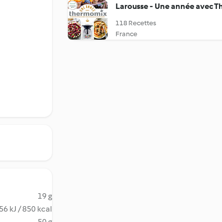
Larousse - Une année avec Th
118 Recettes
France
19 g
56 kJ / 850 kcal
50 g