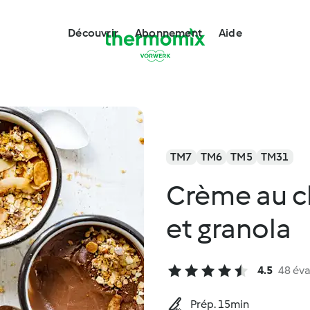
Découvrir
Abonnement
Aide
TM7
TM6
TM5
TM31
Crème au ch
et granola
4.5
48 éva
Prép. 15min