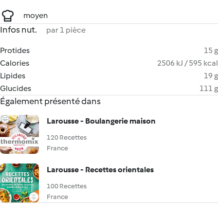
moyen
Infos nut.
par 1 pièce
Protides
15 g
Calories
2506 kJ / 595 kcal
Lipides
19 g
Glucides
111 g
Également présenté dans
Larousse - Boulangerie maison
120 Recettes
France
Larousse - Recettes orientales
100 Recettes
France