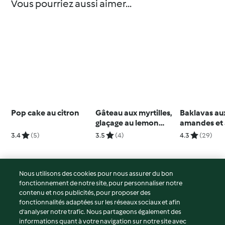
Vous pourriez aussi aimer...
Pop cake au citron
Gâteau aux myrtilles,
Baklavas au
glaçage au lemon
amandes et
curd
pistaches
3.4
(5)
3.5
(4)
4.3
(29)
Nous utilisons des cookies pour nous assurer du bon
fonctionnement de notre site, pour personnaliser notre
© Copyright 2026
contenu et nos publicités, pour proposer des
fonctionnalités adaptées sur les réseaux sociaux et afin
Conditions d'utilisation
d’analyser notre trafic. Nous partageons également des
Politique de confidentialité
informations quant à votre navigation sur notre site avec