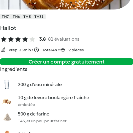
TM7
TM6
TM5
TM31
Hallot
3.8
81 évaluations
Prép. 35min
Total 4h
2 pièces
Créer un compte gratuitement
Ingrédients
200 g d'eau minérale
10 g de levure boulangère fraîche
émiettée
500 g de farine
T45, et un peu pour fariner