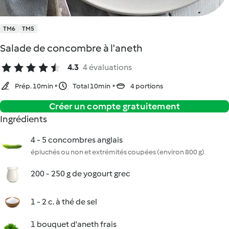
TM6
TM5
Salade de concombre à l'aneth
4.3
4 évaluations
Prép. 10min
Total 10min
4 portions
Créer un compte gratuitement
Ingrédients
4 - 5 concombres anglais
épluchés ou non et extrémités coupées (environ 800 g)
200 - 250 g de yogourt grec
1 - 2 c. à thé de sel
1 bouquet d'aneth frais