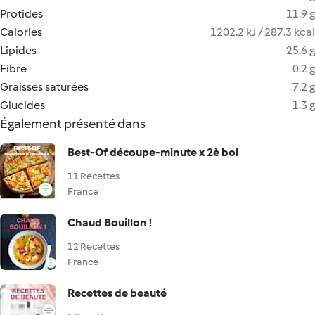
Protides
11.9 g
Calories
1202.2 kJ / 287.3 kcal
Lipides
25.6 g
Fibre
0.2 g
Graisses saturées
7.2 g
Glucides
1.3 g
Également présenté dans
Best-Of découpe-minute x 2è bol
11 Recettes
France
Chaud Bouillon !
12 Recettes
France
Recettes de beauté