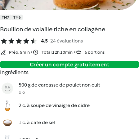
TM7
TM6
Bouillon de volaille riche en collagène
4.5
24 évaluations
Prép. 5min
Total 12h 10min
6 portions
Créer un compte gratuitement
Ingrédients
500 g de carcasse de poulet non cuit
bio
2 c. à soupe de vinaigre de cidre
1 c. à café de sel