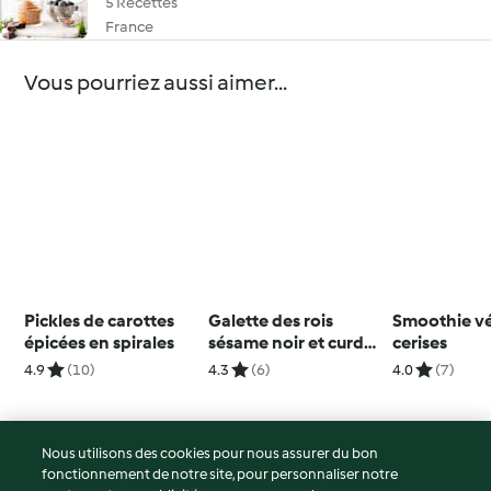
5 Recettes
France
Vous pourriez aussi aimer...
Pickles de carottes
Galette des rois
Smoothie v
épicées en spirales
sésame noir et curd
cerises
de yuzu
4.9
(10)
4.3
(6)
4.0
(7)
Nous utilisons des cookies pour nous assurer du bon
fonctionnement de notre site, pour personnaliser notre
© Copyright 2026