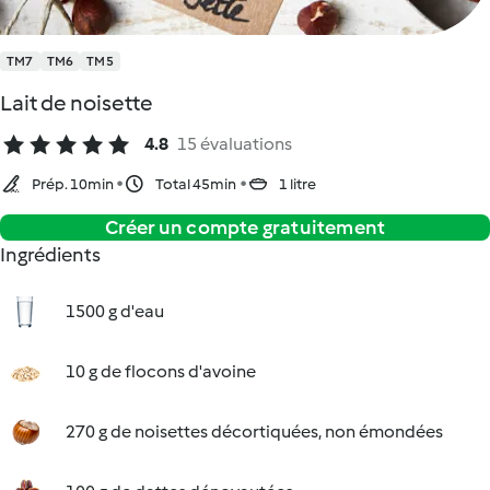
TM7
TM6
TM5
Lait de noisette
4.8
15 évaluations
Prép. 10min
Total 45min
1 litre
Créer un compte gratuitement
Ingrédients
1500 g d'eau
10 g de flocons d'avoine
270 g de noisettes décortiquées, non émondées