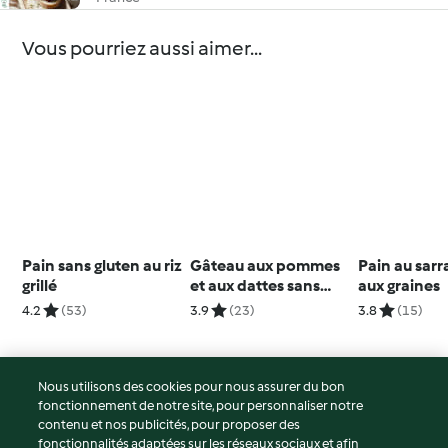
Vous pourriez aussi aimer...
Pain sans gluten au riz
Gâteau aux pommes
Pain au sarr
grillé
et aux dattes sans
aux graines
gluten
4.2
(53)
3.9
(23)
3.8
(15)
Nous utilisons des cookies pour nous assurer du bon
fonctionnement de notre site, pour personnaliser notre
© Copyright 2026
contenu et nos publicités, pour proposer des
fonctionnalités adaptées sur les réseaux sociaux et afin