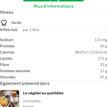
Plus d’informations
Niveau
facile
Infos nut.
par 1 litre
Sodium
123 mg
Protides
40 g
Calories
8829 kJ / 2136 kcal
Lipides
171 g
Fibre
32 g
Graisses saturées
12 g
Glucides
87 g
Également présenté dans
Le végétal au quotidien
10 Recettes
France