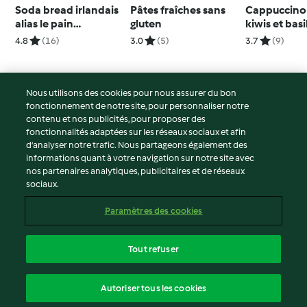
Soda bread irlandais
Pâtes fraîches sans
Cappuccino 
alias le pain
gluten
kiwis et basi
paresseux
4.8
(16)
3.0
(5)
3.7
(9)
Nous utilisons des cookies pour nous assurer du bon
fonctionnement de notre site, pour personnaliser notre
© Copyright 2026
contenu et nos publicités, pour proposer des
fonctionnalités adaptées sur les réseaux sociaux et afin
Conditions d'utilisation
d’analyser notre trafic. Nous partageons également des
Politique de confidentialité
informations quant à votre navigation sur notre site avec
Non-responsabilité
nos partenaires analytiques, publicitaires et de réseaux
sociaux.
Mentions légales
Cookies
Paramètres des cookies
Contenu du rapport
Résilier le contrat
Tout refuser
Déclaration d'accessibilité
français
Autoriser tous les cookies