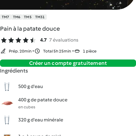
TM7
TM6
TM5
TM31
Pain à la patate douce
4.7
7 évaluations
Prép. 20min
Total 5h 25min
1 pièce
Créer un compte gratuitement
Ingrédients
500 g d'eau
400 g de patate douce
en cubes
320 g d'eau minérale