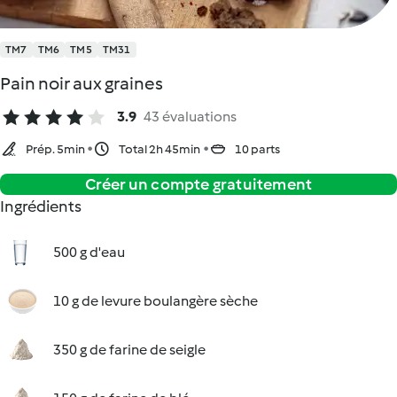
TM7
TM6
TM5
TM31
Pain noir aux graines
3.9
43 évaluations
Prép. 5min
Total 2h 45min
10 parts
Créer un compte gratuitement
Ingrédients
500 g d'eau
10 g de levure boulangère sèche
350 g de farine de seigle