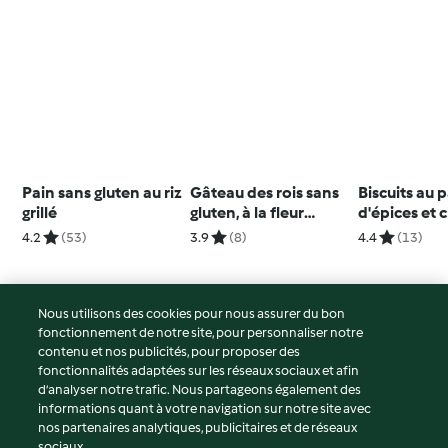
Pain sans gluten au riz
Gâteau des rois sans
Biscuits au 
grillé
gluten, à la fleur
d'épices et 
d'oranger et aux
chaud épicé
4.2
(53)
3.9
(8)
4.4
(13)
amandes
Nous utilisons des cookies pour nous assurer du bon
fonctionnement de notre site, pour personnaliser notre
© Copyright 2026
contenu et nos publicités, pour proposer des
fonctionnalités adaptées sur les réseaux sociaux et afin
Conditions d'utilisation
d’analyser notre trafic. Nous partageons également des
Politique de confidentialité
informations quant à votre navigation sur notre site avec
Non-responsabilité
nos partenaires analytiques, publicitaires et de réseaux
sociaux.