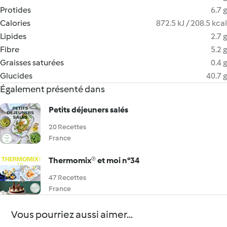
Protides
6.7 g
Calories
872.5 kJ / 208.5 kcal
Lipides
2.7 g
Fibre
5.2 g
Graisses saturées
0.4 g
Glucides
40.7 g
Également présenté dans
Petits déjeuners salés
20 Recettes
France
Thermomix® et moi n°34
47 Recettes
France
Vous pourriez aussi aimer...