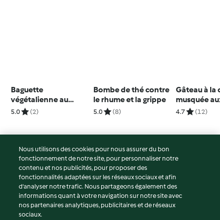
Baguette
Bombe de thé contre
Gâteau à la
végétalienne au
le rhume et la grippe
musquée aux
"Thon"
avec glaçag
5.0
(2)
5.0
(8)
4.7
(12)
l'érable
Nous utilisons des cookies pour nous assurer du bon
fonctionnement de notre site, pour personnaliser notre
© Copyright 2026
contenu et nos publicités, pour proposer des
fonctionnalités adaptées sur les réseaux sociaux et afin
Conditions d'utilisation
d’analyser notre trafic. Nous partageons également des
Politique de confidentialité
informations quant à votre navigation sur notre site avec
Non-responsabilité
nos partenaires analytiques, publicitaires et de réseaux
sociaux.
Mentions légales