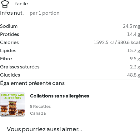
facile
Infos nut.
par 1 portion
Sodium
24.5 mg
Protides
14.4 g
Calories
1592.5 kJ / 380.6 kcal
Lipides
15.7 g
Fibre
9.5 g
Graisses saturées
2.3 g
Glucides
48.8 g
Également présenté dans
Collations sans allergènes
8 Recettes
Canada
Vous pourriez aussi aimer...