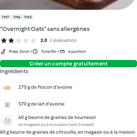
TM7
TM6
TM5
"Overnight Oats" sans allergènes
2.0
1 évaluation
Prép. 5min
Total 8h
6 portion
Créer un compte gratuitement
Ingrédients
270 g de flocon d'avoine
570 g de lait d'avoine
60 g beurre de graines de tournesol
en magasin ou à la maison (voir Conseil)
60 g beurre de graines de citrouille, en magasin ou à la maison