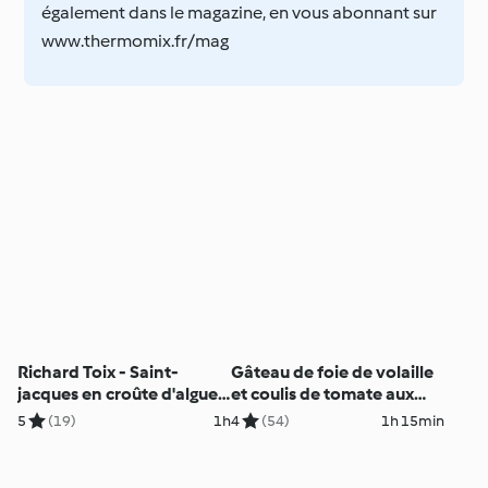
également dans le magazine, en vous abonnant sur
www.thermomix.fr/mag
Richard Toix - Saint-
Gâteau de foie de volaille
jacques en croûte d'algue
et coulis de tomate aux
et purée de topinambour
olives
5
(19)
1h
4
(54)
1h 15min
au chocolat blanc