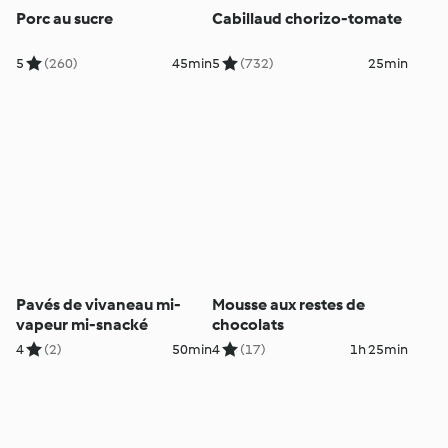
Porc au sucre
Cabillaud chorizo-tomate
5
(260)
45min
5
(732)
25min
Pavés de vivaneau mi-
Mousse aux restes de
vapeur mi-snacké
chocolats
4
(2)
50min
4
(17)
1h 25min