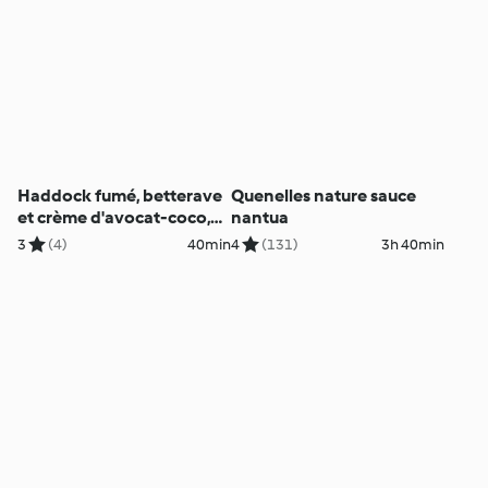
Haddock fumé, betterave
Quenelles nature sauce
et crème d'avocat-coco,
nantua
chips de lard fumé
3
(4)
40min
4
(131)
3h 40min