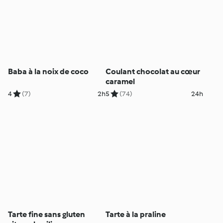
Baba à la noix de coco
Coulant chocolat au cœur
caramel
4
(7)
2h
5
(74)
24h
Tarte fine sans gluten
Tarte à la praline