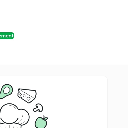
tement