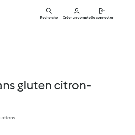
Skip
to
Recherche
Créer un compte
Se connecter
main
content
ans gluten citron-
uations