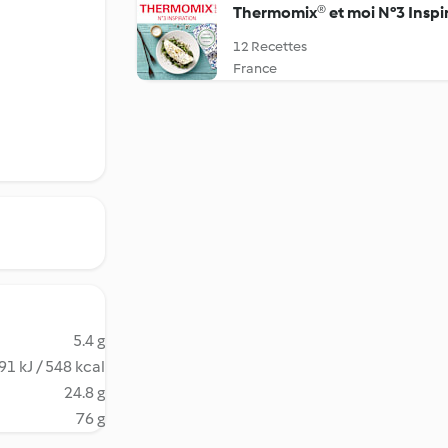
Thermomix® et moi N°3 Inspi
12 Recettes
France
5.4 g
91 kJ / 548 kcal
24.8 g
76 g