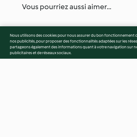
Vous pourriez aussi aimer...
Nous utilisons des cookies pour nous assurer du bon fonctionnement de
nos publicités, pour proposer des fonctionnalités adaptées sur les résea
partageons également des informations quant à votre navigation sur not
publicitaires et de réseaux sociaux.
Gelée au citron de Syracuse
Strudel à la pomm
3.8
(14)
4.6
(18)