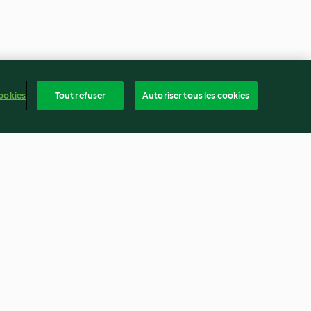
ookies
Tout refuser
Autoriser tous les cookies
ites crèmes
Pâtes de poires à la fève tonka
e, aux épices et
3.9
(10)