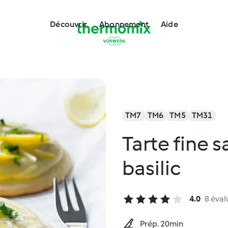
Découvrir
Abonnement
Aide
TM7
TM6
TM5
TM31
Tarte fine s
basilic
4.0
8 éval
Prép. 20min