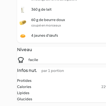
360 g de lait
60 g de beurre doux
coupé en morceaux
4 jaunes d'œufs
Niveau
facile
Infos nut.
par 1 portion
Protides
Calories
22
Lipides
Glucides