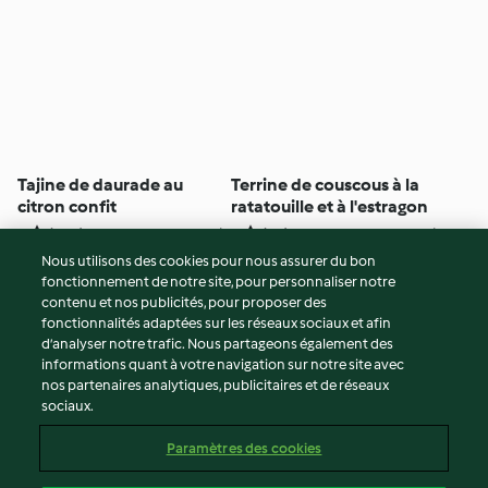
Tajine de daurade au
Terrine de couscous à la
citron confit
ratatouille et à l'estragon
5
(146)
40min
4
(67)
1h 10min
Nous utilisons des cookies pour nous assurer du bon
fonctionnement de notre site, pour personnaliser notre
© Copyright 2026
contenu et nos publicités, pour proposer des
fonctionnalités adaptées sur les réseaux sociaux et afin
Conditions d'utilisation
d’analyser notre trafic. Nous partageons également des
Politique de confidentialité
informations quant à votre navigation sur notre site avec
Non-responsabilité
nos partenaires analytiques, publicitaires et de réseaux
sociaux.
Mentions légales
Cookies
Paramètres des cookies
Contenu du rapport