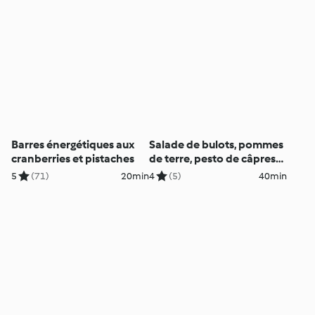
Barres énergétiques aux
Salade de bulots, pommes
cranberries et pistaches
de terre, pesto de câpres
et persil
5
(71)
20min
4
(5)
40min