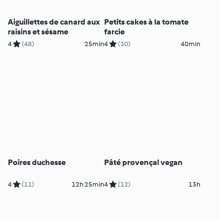
Aiguillettes de canard aux
Petits cakes à la tomate
raisins et sésame
farcie
4
(48)
25min
4
(30)
40min
Poires duchesse
Pâté provençal vegan
4
(11)
12h 25min
4
(12)
13h