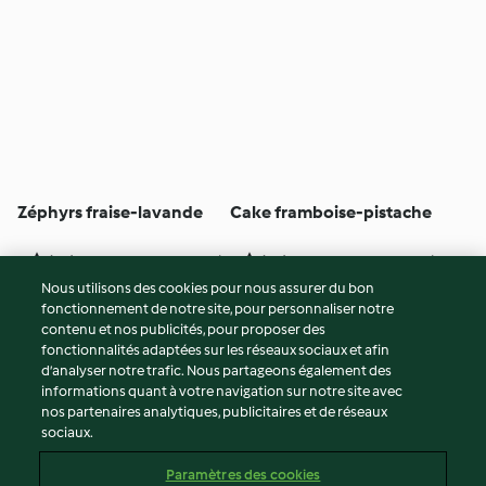
Zéphyrs fraise-lavande
Cake framboise-pistache
4
(15)
12h 30min
4
(47)
4h 35min
Nous utilisons des cookies pour nous assurer du bon
fonctionnement de notre site, pour personnaliser notre
© Copyright 2026
contenu et nos publicités, pour proposer des
fonctionnalités adaptées sur les réseaux sociaux et afin
Conditions d'utilisation
d’analyser notre trafic. Nous partageons également des
Politique de confidentialité
informations quant à votre navigation sur notre site avec
Non-responsabilité
nos partenaires analytiques, publicitaires et de réseaux
sociaux.
Mentions légales
Cookies
Paramètres des cookies