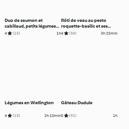
Duo de saumon et
Rôti de veau au pesto
cabillaud, petits légumes
roquette-basilic et ses
et sauce crustacés
légumes du soleil
4
(15)
1h
4
(30)
3h 25min
Légumes en Wellington
Gâteau Dudule
4
(13)
2h 10min
5
(91)
1h