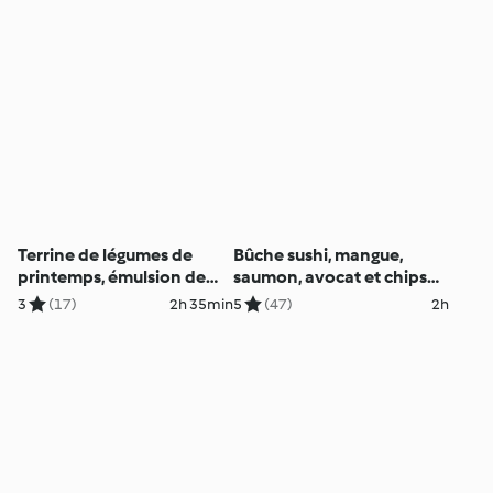
Terrine de légumes de
Bûche sushi, mangue,
printemps, émulsion de
saumon, avocat et chips
cerfeuil
de gingembre
3
(17)
2h 35min
5
(47)
2h