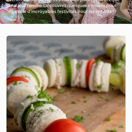
pour leur famille. Découvrez quelques conseils pour
organiser d’incroyables festivités pour les enfants !
Occasions spéciales et
Autour du monde avec
saisons
Cookidoo®