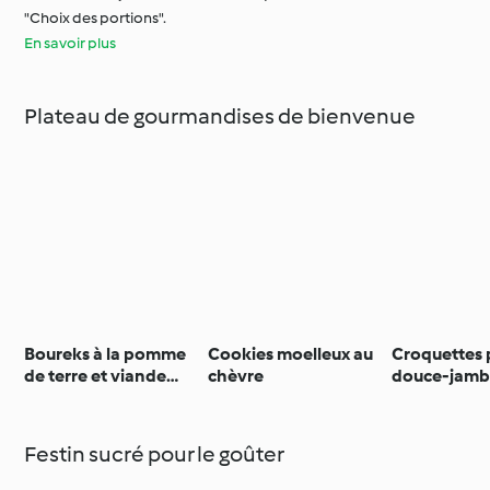
"Choix des portions".
En savoir plus
Plateau de gourmandises de bienvenue
Boureks à la pomme
Cookies moelleux au
Croquettes 
de terre et viande
chèvre
douce-jam
hachée
Festin sucré pour le goûter