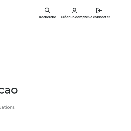
Skip
to
Recherche
Créer un compte
Se connecter
main
content
acao
uations