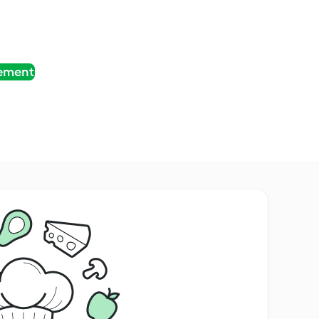
tement