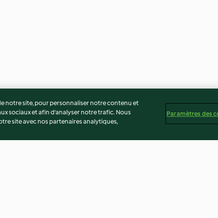
 notre site, pour personnaliser notre contenu et
ux sociaux et afin d’analyser notre trafic. Nous
Paramètres des c
re site avec nos partenaires analytiques,
colat
Bonbon choco-ramel à la fleur
Roulé de pain
 pie
de sel de Guérande (Eric