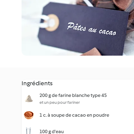
Ingrédients
200 g de farine blanche type 45
et un peu pour fariner
1 c. à soupe de cacao en poudre
100 g d'eau