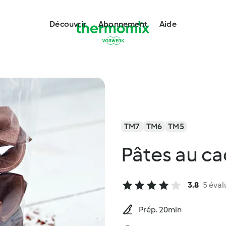
Découvrir
Abonnement
Aide
TM7
TM6
TM5
Pâtes au c
3.8
5 éval
Prép. 20min