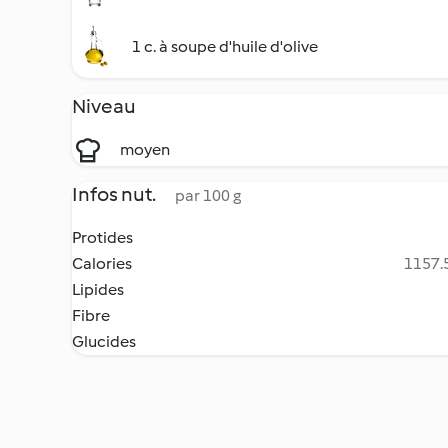
1 c. à soupe d'huile d'olive
Niveau
moyen
Infos nut.
par 100 g
Protides
Calories
1157.5
Lipides
Fibre
Glucides