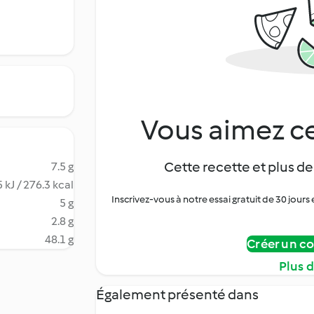
Vous aimez ce
Cette recette et plus de
7.5 g
 kJ / 276.3 kcal
Inscrivez-vous à notre essai gratuit de 30 jo
5 g
2.8 g
48.1 g
Créer un c
Plus 
Également présenté dans