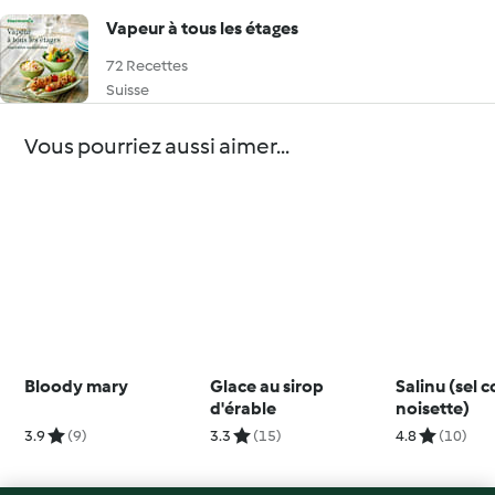
Vapeur à tous les étages
72 Recettes
Suisse
Vous pourriez aussi aimer...
Bloody mary
Glace au sirop
Salinu (sel c
d'érable
noisette)
3.9
(9)
3.3
(15)
4.8
(10)