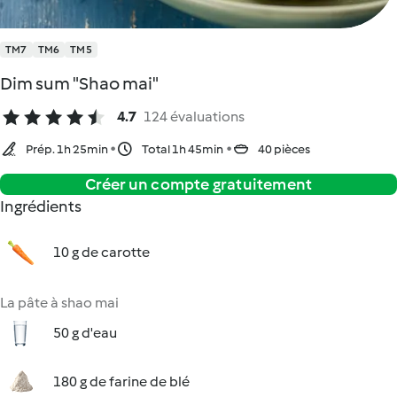
TM7
TM6
TM5
Dim sum "Shao mai"
4.7
124 évaluations
Prép. 1h 25min
Total 1h 45min
40 pièces
Créer un compte gratuitement
Ingrédients
10 g de carotte
La pâte à shao mai
50 g d'eau
180 g de farine de blé