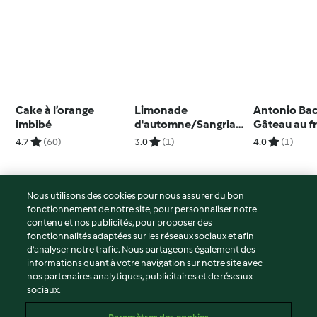
Cake à l’orange
Limonade
Antonio Bac
imbibé
d'automne/Sangria
Gâteau au f
vierge
la crème fra
4.7
(60)
3.0
(1)
4.0
(1)
yogourt gla
fraises (mét
Nous utilisons des cookies pour nous assurer du bon
fonctionnement de notre site, pour personnaliser notre
© Copyright 2026
contenu et nos publicités, pour proposer des
fonctionnalités adaptées sur les réseaux sociaux et afin
Conditions d'utilisation
d’analyser notre trafic. Nous partageons également des
Politique de confidentialité
informations quant à votre navigation sur notre site avec
Non-responsabilité
nos partenaires analytiques, publicitaires et de réseaux
sociaux.
Mentions légales
Cookies