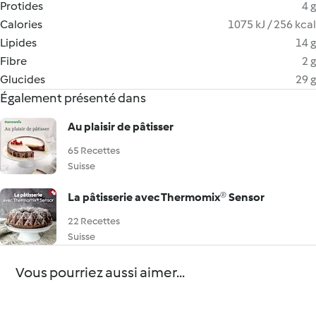
Protides
4 g
Calories
1075 kJ / 256 kcal
Lipides
14 g
Fibre
2 g
Glucides
29 g
Également présenté dans
Au plaisir de pâtisser
65 Recettes
Suisse
La pâtisserie avec Thermomix® Sensor
22 Recettes
Suisse
Vous pourriez aussi aimer...