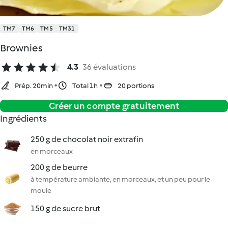
TM7
TM6
TM5
TM31
Brownies
4.3
36 évaluations
Prép. 20min
Total 1h
20 portions
Créer un compte gratuitement
Ingrédients
250 g de chocolat noir extrafin
en morceaux
200 g de beurre
à température ambiante, en morceaux, et un peu pour le
moule
150 g de sucre brut