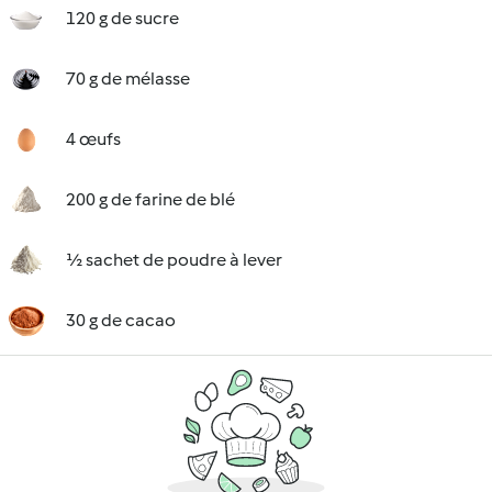
120 g de sucre
70 g de mélasse
4 œufs
200 g de farine de blé
½ sachet de poudre à lever
30 g de cacao