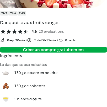
TM7
TM6
TM5
Dacquoise aux fruits rouges
4.6
20 évaluations
Prép. 20min
Total 3h 55min
8 parts
Créer un compte gratuitement
Ingrédients
La dacquoise aux noisettes
130 g de sucre en poudre
150 g de noisettes
5 blancs d'œufs