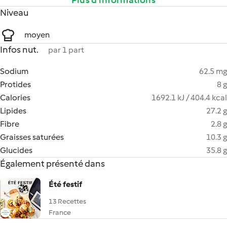
Plus d’informations
Niveau
moyen
Infos nut.
par 1 part
Sodium
62.5 mg
Protides
8 g
Calories
1692.1 kJ / 404.4 kcal
Lipides
27.2 g
Fibre
2.8 g
Graisses saturées
10.3 g
Glucides
35.8 g
Également présenté dans
Été festif
13 Recettes
France