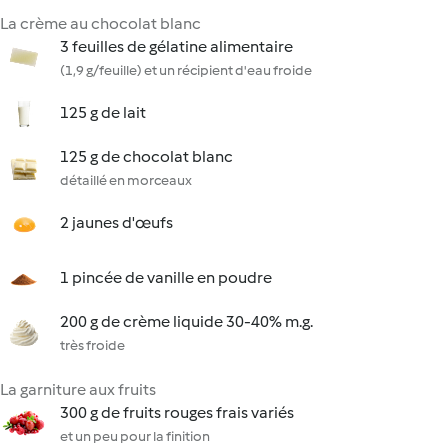
La crème au chocolat blanc
3 feuilles de gélatine alimentaire
(1,9 g/feuille) et un récipient d'eau froide
125 g de lait
125 g de chocolat blanc
détaillé en morceaux
2 jaunes d'œufs
1 pincée de vanille en poudre
200 g de crème liquide 30-40% m.g.
très froide
La garniture aux fruits
300 g de fruits rouges frais variés
et un peu pour la finition