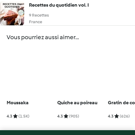
Recettes du quotidien vol. I
9 Recettes
France
Vous pourriez aussi aimer...
Moussaka
Quiche au poireau
Gratin de c
4.3
(1.5K)
4.3
(905)
4.3
(626)