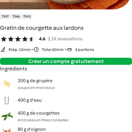
TM7
TM6
TM5
Gratin de courgette aux lardons
4.6
2.1K évaluations
Prép. 10min
Total 40min
4 portions
Créer un compte gratuitement
Ingrédients
200 g de gruyère
coupé en morceaux
400 g d'eau
400 g de courgettes
émincées en fines rondelles
80 g d'oignon