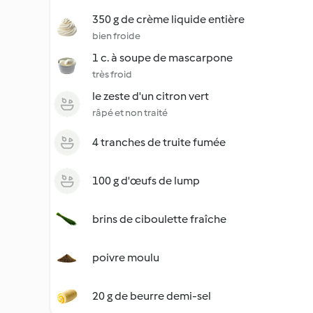
350 g de crème liquide entière
bien froide
1 c. à soupe de mascarpone
très froid
le zeste d'un citron vert
râpé et non traité
4 tranches de truite fumée
100 g d'œufs de lump
brins de ciboulette fraîche
poivre moulu
20 g de beurre demi-sel