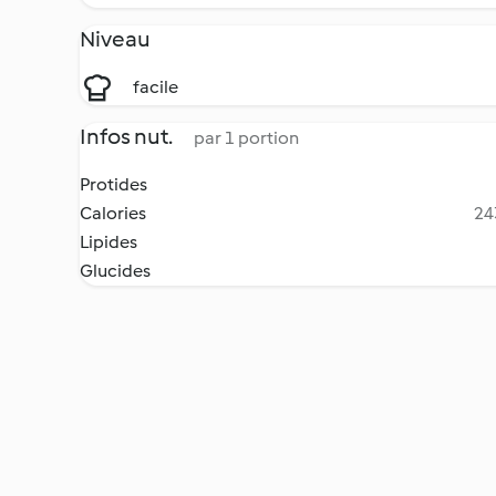
Niveau
facile
Infos nut.
par 1 portion
Protides
Calories
24
Lipides
Glucides