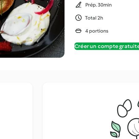
Prép. 30min
Total 2h
4 portions
Créer un compte gratui