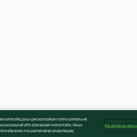
 notre site, pour personnaliser notre contenu et
ux sociaux et afin d’analyser notre trafic. Nous
Paramètres des c
re site avec nos partenaires analytiques,