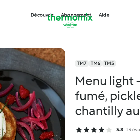
Découvrir
Abonnement
Aide
TM7
TM6
TM5
Menu light -
fumé, pickl
chantilly au
3.8
13 éva