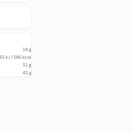
18 g
35 kJ / 580 kcal
31 g
42 g