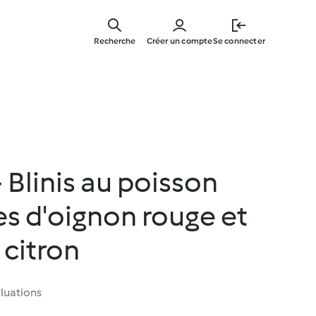
Skip
to
Recherche
Créer un compte
Se connecter
main
content
 Blinis au poisson
es d'oignon rouge et
 citron
luations