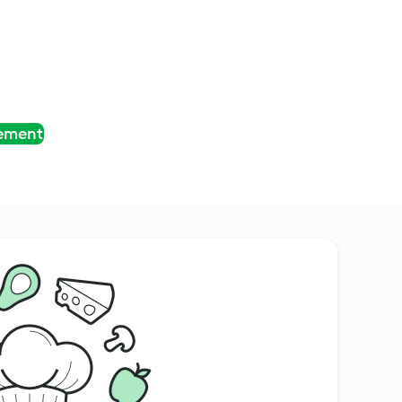
tement