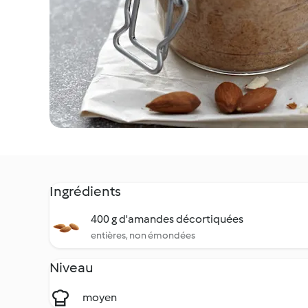
Ingrédients
400 g d'amandes décortiquées
entières, non émondées
Niveau
moyen