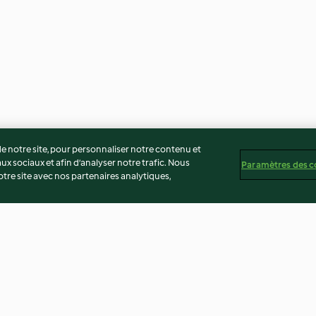
 notre site, pour personnaliser notre contenu et
ux sociaux et afin d’analyser notre trafic. Nous
Paramètres des c
re site avec nos partenaires analytiques,
Tartelettes à la bergamote
Sirop citron-gi