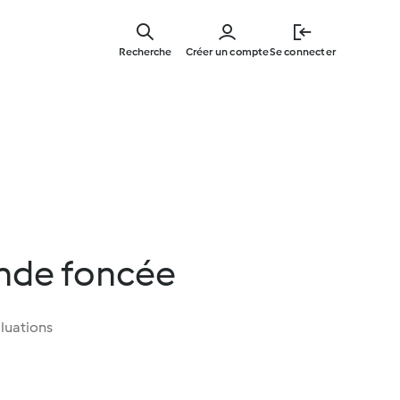
Skip
to
Recherche
Créer un compte
Se connecter
main
content
nde foncée
luations