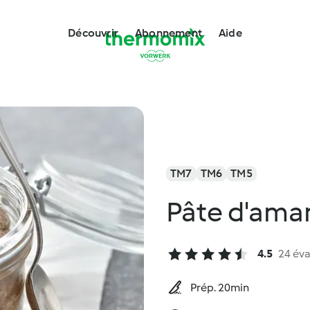
Découvrir
Abonnement
Aide
TM7
TM6
TM5
Pâte d'ama
4.5
24 éva
Prép. 20min