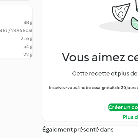
88 g
 kJ / 2496 kcal
216 g
54 g
Vous aimez ce
22 g
Cette recette et plus de
Inscrivez-vous à notre essai gratuit de 30 jo
Créer un c
Plus 
Également présenté dans