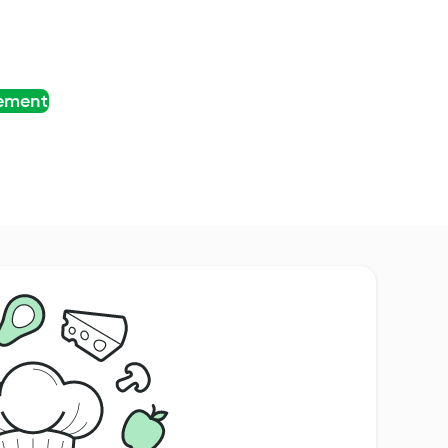
tement