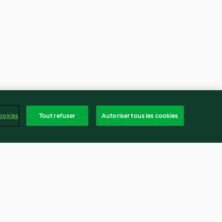
ookies
Tout refuser
Autoriser tous les cookies
ngembre
Légumes secs moulus