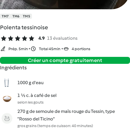
TM7
TM6
TM5
Polenta tessinoise
4.9
13 évaluations
Prép. 5min
Total 45min
4 portions
Créer un compte gratuitement
Ingrédients
1000 g d'eau
1 ½ c. à café de sel
selon les gouts
270 g de semoule de maïs rouge du Tessin, type
"Rosso del Ticino"
gros grains (temps de cuisson: 40 minutes)