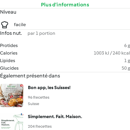
Plus d’informations
Niveau
facile
Infos nut.
par 1 portion
Protides
6 g
Calories
1003 kJ / 240 kcal
Lipides
1 g
Glucides
50 g
Également présenté dans
Bon app, les Suisses!
96 Recettes
Suisse
Simplement. Fait. Maison.
204 Recettes