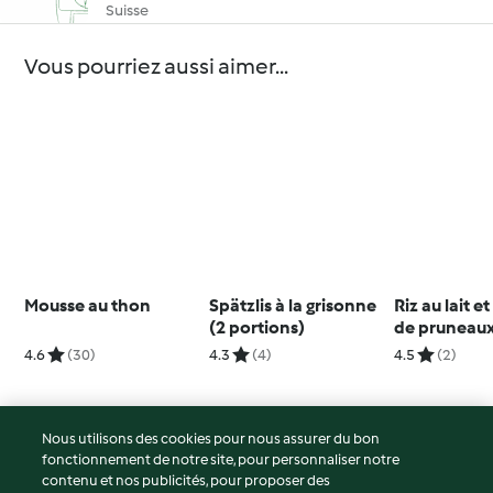
Suisse
Vous pourriez aussi aimer...
Mousse au thon
Spätzlis à la grisonne
Riz au lait 
(2 portions)
de pruneau
4.6
(30)
4.3
(4)
4.5
(2)
Nous utilisons des cookies pour nous assurer du bon
fonctionnement de notre site, pour personnaliser notre
© Copyright 2026
contenu et nos publicités, pour proposer des