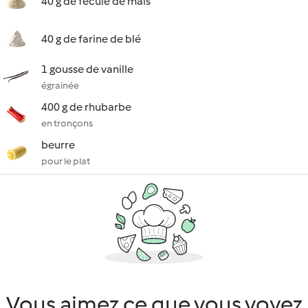
40 g de fécule de maïs
40 g de farine de blé
1 gousse de vanille
égrainée
400 g de rhubarbe
en tronçons
beurre
pour le plat
Vous aimez ce que vous voyez