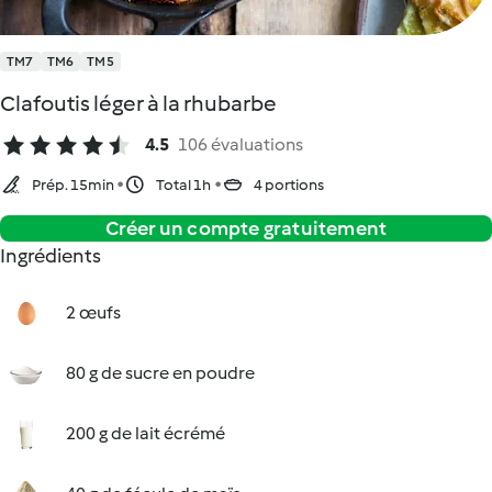
TM7
TM6
TM5
Clafoutis léger à la rhubarbe
4.5
106 évaluations
Prép. 15min
Total 1h
4 portions
Créer un compte gratuitement
Ingrédients
2 œufs
80 g de sucre en poudre
200 g de lait écrémé