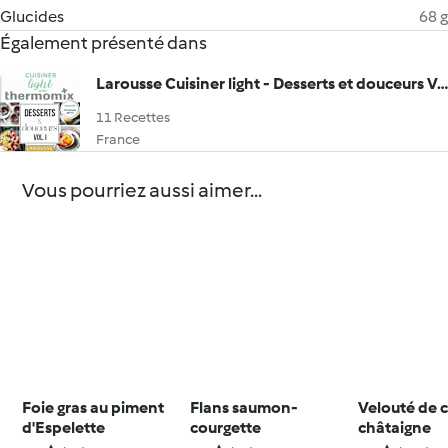
Glucides
68 g
Également présenté dans
Larousse Cuisiner light - Desserts et douceurs Vol.I
11 Recettes
France
Vous pourriez aussi aimer...
Foie gras au piment
Flans saumon-
Velouté de 
d'Espelette
courgette
châtaigne