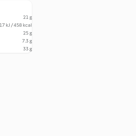
21 g
17 kJ / 458 kcal
25 g
7.3 g
33 g