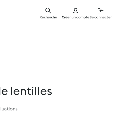
Skip
to
Recherche
Créer un compte
Se connecter
main
content
 lentilles
luations