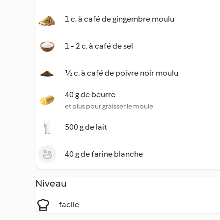
1 c. à café de gingembre moulu
1 - 2 c. à café de sel
½ c. à café de poivre noir moulu
40 g de beurre
et plus pour graisser le moule
500 g de lait
40 g de farine blanche
Niveau
facile