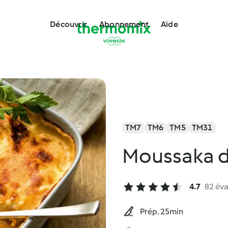
Découvrir
Abonnement
Aide
TM7
TM6
TM5
TM31
Moussaka de
4.7
82 éva
Prép. 25min