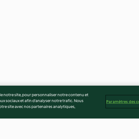
 notre site, pour personnaliser notre contenu et
ux sociaux et afin d’analyser notre trafic. Nous
Paramètres des c
re site avec nos partenaires analytiques,