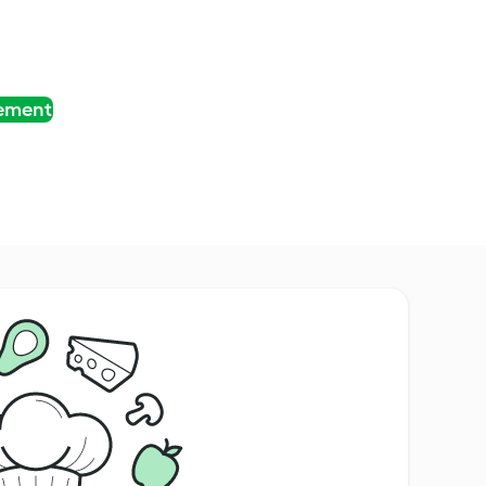
tement