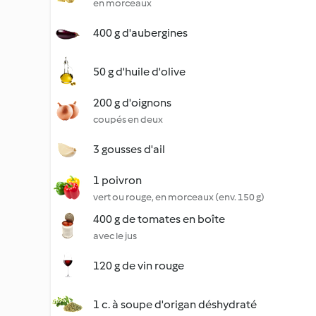
en morceaux
400 g d'aubergines
50 g d'huile d'olive
200 g d'oignons
coupés en deux
3 gousses d'ail
1 poivron
vert ou rouge, en morceaux (env. 150 g)
400 g de tomates en boîte
avec le jus
120 g de vin rouge
1 c. à soupe d'origan déshydraté